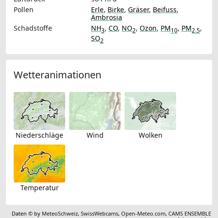
Pollen
Erle
,
Birke
,
Gräser
,
Beifuss
,
Ambrosia
Schadstoffe
NH
,
CO
,
NO
,
Ozon
,
PM
,
PM
,
3
2
10
2.5
SO
2
Wetteranimationen
Niederschläge
Wind
Wolken
Temperatur
Daten © by
MeteoSchweiz
,
SwissWebcams
,
Open-Meteo.com
,
CAMS ENSEMBLE