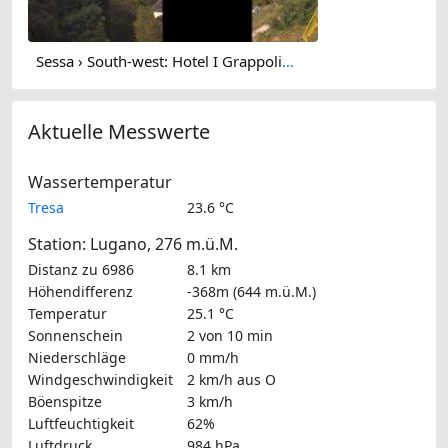
Sessa › South-west: Hotel I Grappoli - 6997 - Switzerland: Monte Sette Termini (r.), Monte Mezzano (l.), Tresa Valley & River running from Ponte Tresa to Luino
Aktuelle Messwerte
Wassertemperatur
Tresa
23.6 °C
Station: Lugano, 276 m.ü.M.
Distanz zu 6986
8.1 km
Höhendifferenz
-368m (644 m.ü.M.)
Temperatur
25.1 °C
Sonnenschein
2 von 10 min
Niederschläge
0 mm/h
Windgeschwindigkeit
2 km/h
aus O
Böenspitze
3 km/h
Luftfeuchtigkeit
62%
Luftdruck
984 hPa