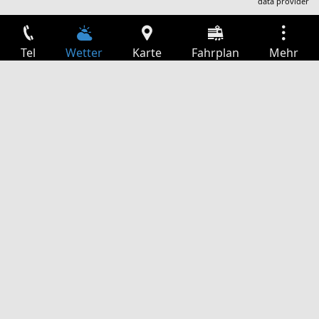
data provider
Tel
Wetter
Karte
Fahrplan
Mehr
Anmelden
Dienste
Abfahrtstabelle
Freizeit
TV-Programm
Kinoprogramm
Websuche
App