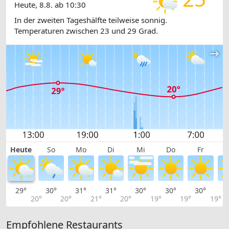
Heute, 8.8. ab 10:30
In der zweiten Tageshälfte teilweise sonnig.
Temperaturen zwischen 23 und 29 Grad.
Heute
So
Mo
Di
Mi
Do
Fr
29°
30°
31°
31°
30°
30°
30°
2
20°
20°
21°
20°
19°
19°
19°
Empfohlene Restaurants