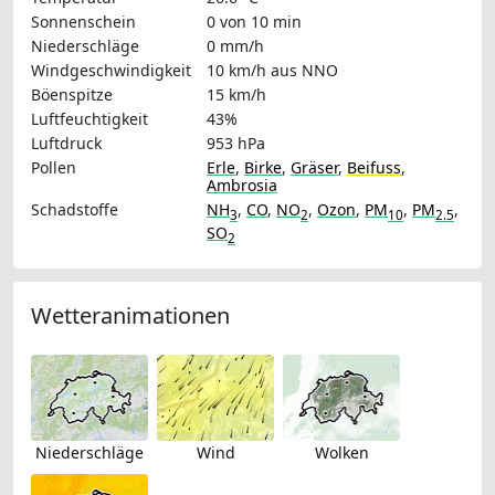
Sonnenschein
0 von 10 min
Niederschläge
0 mm/h
Windgeschwindigkeit
10 km/h
aus NNO
Böenspitze
15 km/h
Luftfeuchtigkeit
43%
Luftdruck
953 hPa
Pollen
Erle
,
Birke
,
Gräser
,
Beifuss
,
Ambrosia
Schadstoffe
NH
,
CO
,
NO
,
Ozon
,
PM
,
PM
,
3
2
10
2.5
SO
2
Wetteranimationen
Niederschläge
Wind
Wolken