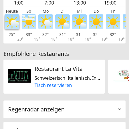
Heute
So
Mo
Di
Mi
Do
Fr
25°
33°
32°
31°
31°
32°
32°
3
20°
19°
18°
18°
18°
19°
19°
Empfohlene Restaurants
Restaurant La Vita
Schweizerisch, Italienisch, International, Mediterran
Tisch reservieren
Regenradar anzeigen