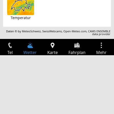
Temperatur
Daten © by
MeteoSchweiz
,
SwissWebcams
,
Open-Meteo.com
,
CAMS ENSEMBLE
data provider
Tel
Wetter
Karte
Fahrplan
Mehr
Anmelden
Dienste
Abfahrtstabelle
Freizeit
TV-Programm