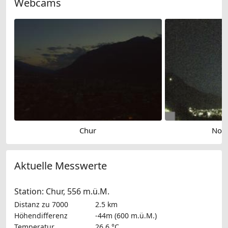
Webcams
Chur
Nort
Aktuelle Messwerte
Station: Chur, 556 m.ü.M.
Distanz zu 7000
2.5 km
Höhendifferenz
-44m (600 m.ü.M.)
Temperatur
26.6 °C