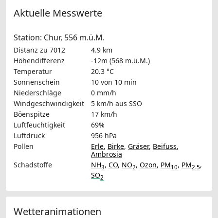
Aktuelle Messwerte
Station: Chur, 556 m.ü.M.
Distanz zu 7012
4.9 km
Höhendifferenz
-12m (568 m.ü.M.)
Temperatur
20.3 °C
Sonnenschein
10 von 10 min
Niederschläge
0 mm/h
Windgeschwindigkeit
5 km/h
aus SSO
Böenspitze
17 km/h
Luftfeuchtigkeit
69%
Luftdruck
956 hPa
Pollen
Erle
,
Birke
,
Gräser
,
Beifuss
,
Ambrosia
Schadstoffe
NH
,
CO
,
NO
,
Ozon
,
PM
,
PM
,
3
2
10
2.5
SO
2
Wetteranimationen