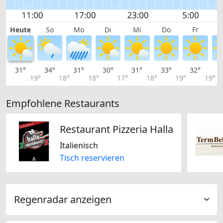
Heute
So
Mo
Di
Mi
Do
Fr
31°
34°
31°
30°
31°
33°
32°
3
19°
18°
18°
17°
18°
19°
19°
Empfohlene Restaurants
Restaurant Pizzeria Halla
Italienisch
Tisch reservieren
Regenradar anzeigen