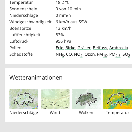
Temperatur
18.2 °C
Sonnenschein
0 von 10 min
Niederschläge
0 mm/h
Windgeschwindigkeit
6 km/h
aus SSW
Böenspitze
13 km/h
Luftfeuchtigkeit
83%
Luftdruck
956 hPa
Pollen
Erle
,
Birke
,
Gräser
,
Beifuss
,
Ambrosia
Schadstoffe
NH
,
CO
,
NO
,
Ozon
,
PM
,
PM
,
SO
3
2
10
2.5
2
Wetteranimationen
Niederschläge
Wind
Wolken
Temperatur