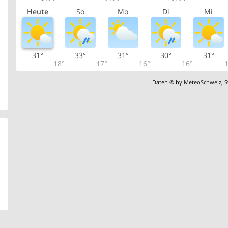
Heute
So
Mo
Di
Mi
31°
33°
31°
30°
31°
18°
17°
16°
16°
1
Daten © by
MeteoSchweiz
,
S