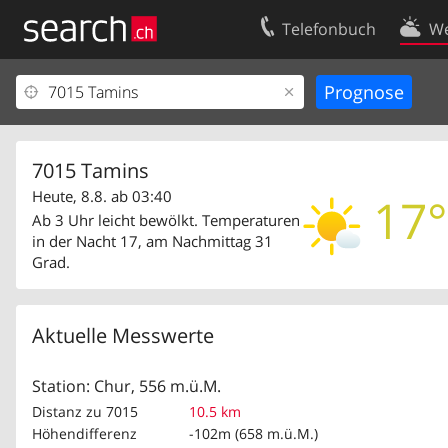
Telefonbuch
We
Ihr Eintrag
Kontakt
Kundencenter Geschäftskunden
Nutzungsbed
Impressum
Datenschutze
7015 Tamins
Heute, 8.8. ab 03:40
17°
Ab 3 Uhr leicht bewölkt. Temperaturen
in der Nacht 17, am Nachmittag 31
Grad.
Aktuelle Messwerte
Station: Chur, 556 m.ü.M.
Distanz zu 7015
10.5 km
Höhendifferenz
-102m (658 m.ü.M.)