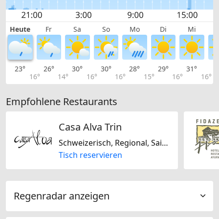
Heute
Fr
Sa
So
Mo
Di
Mi
23°
26°
30°
30°
28°
29°
31°
3
16°
14°
16°
16°
15°
16°
16°
Empfohlene Restaurants
Casa Alva Trin
Schweizerisch, Regional, Saisonal
Tisch reservieren
Regenradar anzeigen