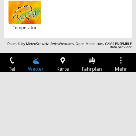
Temperatur
Daten © by
MeteoSchweiz
,
SwissWebcams
,
Open-Meteo.com
,
CAMS ENSEMBLE
data provider
Tel
Wetter
Karte
Fahrplan
Mehr
Anmelden
Dienste
Abfahrtstabelle
Freizeit