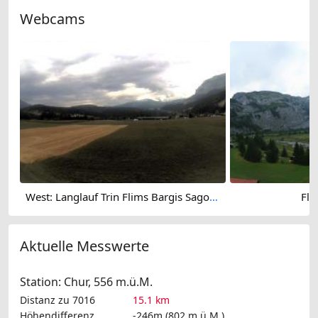
Webcams
West: Langlauf Trin Flims Bargis Sagogn - Graubünden - Pinut
Fli
Aktuelle Messwerte
Station: Chur, 556 m.ü.M.
Distanz zu 7016
15.1 km
Höhendifferenz
-246m (802 m.ü.M.)