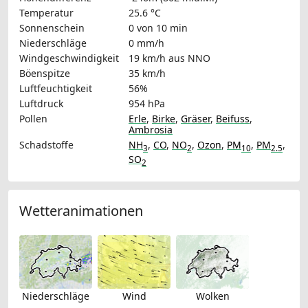
Temperatur
25.6 °C
Sonnenschein
0 von 10 min
Niederschläge
0 mm/h
Windgeschwindigkeit
19 km/h
aus NNO
Böenspitze
35 km/h
Luftfeuchtigkeit
56%
Luftdruck
954 hPa
Pollen
Erle
,
Birke
,
Gräser
,
Beifuss
,
Ambrosia
Schadstoffe
NH
,
CO
,
NO
,
Ozon
,
PM
,
PM
,
3
2
10
2.5
SO
2
Wetteranimationen
Niederschläge
Wind
Wolken