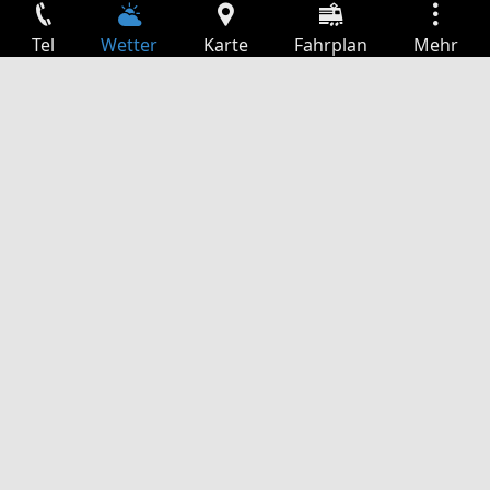
Tel
Wetter
Karte
Fahrplan
Mehr
Anmelden
Dienste
Abfahrtstabelle
Freizeit
TV-Programm
Kinoprogramm
Websuche
App