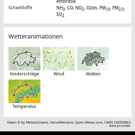
Ambrosia
Schadstoffe
NH
,
CO
,
NO
,
Ozon
,
PM
,
PM
,
3
2
10
2.5
SO
2
Wetteranimationen
Niederschläge
Wind
Wolken
Temperatur
Daten © by
MeteoSchweiz
,
SwissWebcams
,
Open-Meteo.com
,
CAMS ENSEMBLE
data provider