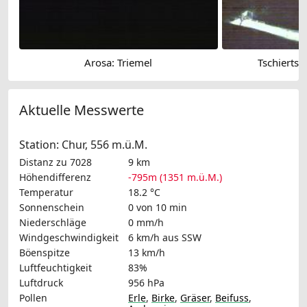
Arosa: Triemel
Tschiertsc
Aktuelle Messwerte
Station: Chur, 556 m.ü.M.
Distanz zu 7028
9 km
Höhendifferenz
-795m (1351 m.ü.M.)
Temperatur
18.2 °C
Sonnenschein
0 von 10 min
Niederschläge
0 mm/h
Windgeschwindigkeit
6 km/h
aus SSW
Böenspitze
13 km/h
Luftfeuchtigkeit
83%
Luftdruck
956 hPa
Pollen
Erle
,
Birke
,
Gräser
,
Beifuss
,