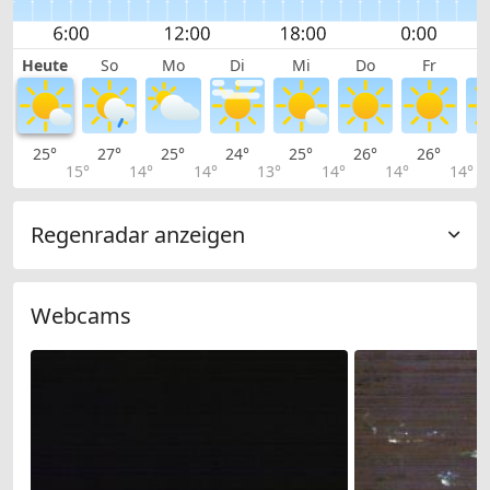
Heute
So
Mo
Di
Mi
Do
Fr
25°
27°
25°
24°
25°
26°
26°
2
15°
14°
14°
13°
14°
14°
14°
Regenradar anzeigen
Webcams