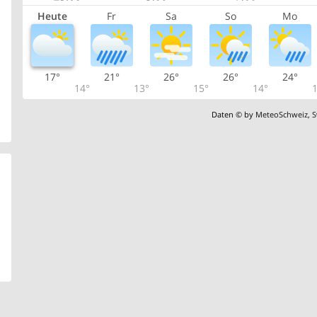
Heute
Fr
Sa
So
Mo
17°
21°
26°
26°
24°
14°
13°
15°
14°
1
Daten © by
MeteoSchweiz
,
S