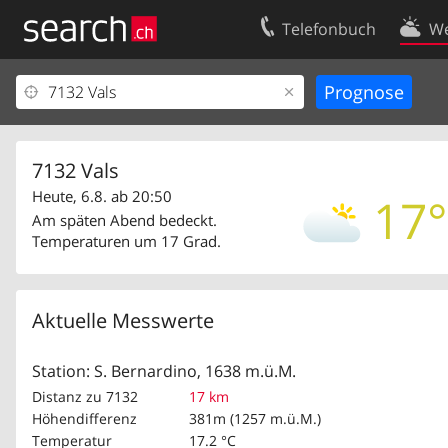
Telefonbuch
We
Ihr Eintrag
Kontakt
Kundencenter Geschäftskunden
Nutzungsbed
Impressum
Datenschutze
7132 Vals
Heute, 6.8. ab 20:50
17°
Am späten Abend bedeckt.
Temperaturen um 17 Grad.
Aktuelle Messwerte
Station: S. Bernardino, 1638 m.ü.M.
Distanz zu 7132
17 km
Höhendifferenz
381m (1257 m.ü.M.)
Temperatur
17.2 °C