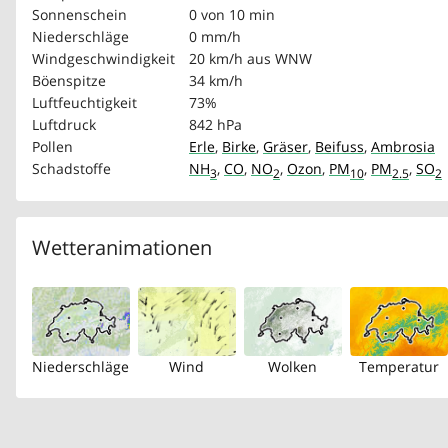
Sonnenschein
0 von 10 min
Niederschläge
0 mm/h
Windgeschwindigkeit
20 km/h
aus WNW
Böenspitze
34 km/h
Luftfeuchtigkeit
73%
Luftdruck
842 hPa
Pollen
Erle
,
Birke
,
Gräser
,
Beifuss
,
Ambrosia
Schadstoffe
NH
,
CO
,
NO
,
Ozon
,
PM
,
PM
,
SO
3
2
10
2.5
2
Wetteranimationen
Niederschläge
Wind
Wolken
Temperatur