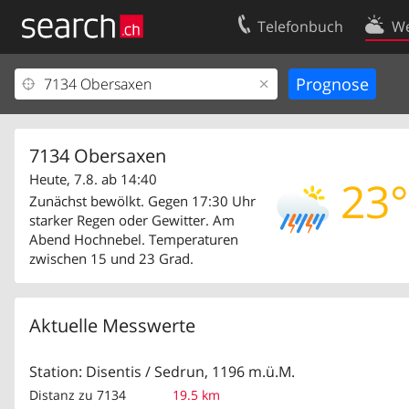
Telefonbuch
We
Ihr Eintrag
Kontakt
Kundencenter Geschäftskunden
Nutzungsbed
Impressum
Datenschutze
7134 Obersaxen
Heute, 7.8. ab 14:40
23°
Zunächst bewölkt. Gegen 17:30 Uhr
starker Regen oder Gewitter. Am
Abend Hochnebel. Temperaturen
zwischen 15 und 23 Grad.
Aktuelle Messwerte
Station: Disentis / Sedrun, 1196 m.ü.M.
Distanz zu 7134
19.5 km