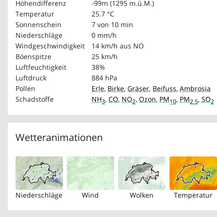
Höhendifferenz
-99m (1295 m.ü.M.)
Temperatur
25.7 °C
Sonnenschein
7 von 10 min
Niederschläge
0 mm/h
Windgeschwindigkeit
14 km/h
aus NO
Böenspitze
25 km/h
Luftfeuchtigkeit
38%
Luftdruck
884 hPa
Pollen
Erle
,
Birke
,
Gräser
,
Beifuss
,
Ambrosia
Schadstoffe
NH
,
CO
,
NO
,
Ozon
,
PM
,
PM
,
SO
3
2
10
2.5
2
Wetteranimationen
Niederschläge
Wind
Wolken
Temperatur