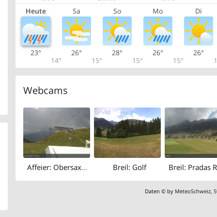
Heute
Sa
So
Mo
Di
23°
26°
28°
26°
26°
14°
15°
15°
15°
1
Webcams
Affeier: Obersaxen Mundaun - Stein
Breil: Golf
Daten © by
MeteoSchweiz
,
S