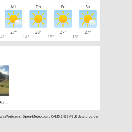
Mi
Do
Fr
Sa
27°
28°
27°
27°
4°
14°
15°
15°
Breil: Pradas Resort
wissWebcams
,
Open-Meteo.com
,
CAMS ENSEMBLE data provider