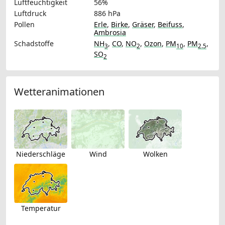
Luftfeuchtigkeit
56%
Luftdruck
886 hPa
Pollen
Erle
,
Birke
,
Gräser
,
Beifuss
,
Ambrosia
Schadstoffe
NH
,
CO
,
NO
,
Ozon
,
PM
,
PM
,
3
2
10
2.5
SO
2
Wetteranimationen
Niederschläge
Wind
Wolken
Temperatur