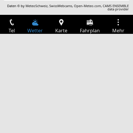
Daten © by
MeteoSchweiz
,
SwissWebcams
,
Open-Meteo.com
,
CAMS ENSEMBLE
data provider
Tel
Wetter
Karte
Fahrplan
Mehr
Anmelden
Dienste
Abfahrtstabelle
Freizeit
TV-Programm
Kinoprogramm
Websuche