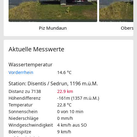
Piz Mundaun
Obersa
Aktuelle Messwerte
Wassertemperatur
Vorderrhein
14.6 °C
Station: Disentis / Sedrun, 1196 m.ü.M.
Distanz zu 7138
22.9 km
Höhendifferenz
-161m (1357 m.ü.M.)
Temperatur
22.8 °C
Sonnenschein
0 von 10 min
Niederschläge
0 mm/h
Windgeschwindigkeit
4 km/h
aus SO
Böenspitze
9 km/h