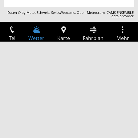
Daten © by
MeteoSchweiz
,
SwissWebcams
,
Open-Meteo.com
,
CAMS ENSEMBLE
data provider
Tel
Wetter
Karte
Fahrplan
Mehr
Anmelden
Dienste
Abfahrtstabelle
Freizeit
TV-Programm
Kinoprogramm
Websuche