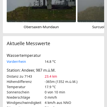
Obersaxen-Mundaun
Surcuol
Aktuelle Messwerte
Wassertemperatur
Vorderrhein
14.8 °C
Station: Andeer, 987 m.ü.M.
Distanz zu 7143
23.4 km
Höhendifferenz
-365m (1352 m.ü.M.)
Temperatur
17.9 °C
Sonnenschein
0 von 10 min
Niederschläge
0 mm/h
Windgeschwindigkeit
4 km/h
aus NNO