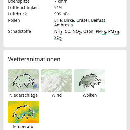
Böenspitze
7 km/h
Luftfeuchtigkeit
91%
Luftdruck
909 hPa
Pollen
Erle
,
Birke
,
Gräser
,
Beifuss
,
Ambrosia
Schadstoffe
NH
,
CO
,
NO
,
Ozon
,
PM
,
PM
,
3
2
10
2.5
SO
2
Wetteranimationen
Niederschläge
Wind
Wolken
Temperatur