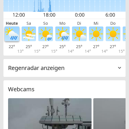
Heute
Sa
So
Mo
Di
Mi
Do
22°
25°
27°
25°
25°
27°
27°
2
13°
15°
15°
14°
14°
14°
15°
Regenradar anzeigen
Webcams