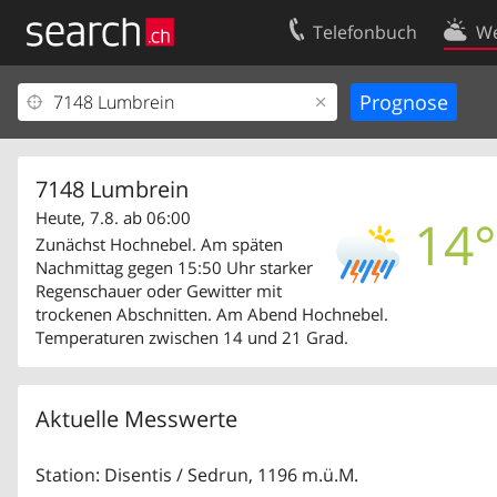
Telefonbuch
We
Ihr Eintrag
Kontakt
Kundencenter Geschäftskunden
Nutzungsbed
Impressum
Datenschutze
7148 Lumbrein
Heute, 7.8. ab 06:00
14°
Zunächst Hochnebel. Am späten
Nachmittag gegen 15:50 Uhr starker
Regenschauer oder Gewitter mit
trockenen Abschnitten. Am Abend Hochnebel.
Temperaturen zwischen 14 und 21 Grad.
Aktuelle Messwerte
Station: Disentis / Sedrun, 1196 m.ü.M.