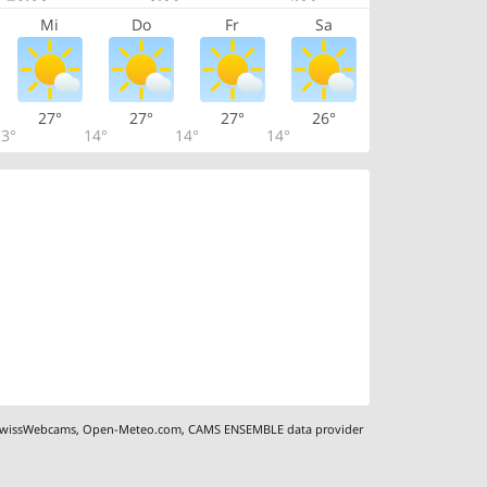
Mi
Do
Fr
Sa
27°
27°
27°
26°
3°
14°
14°
14°
wissWebcams
,
Open-Meteo.com
,
CAMS ENSEMBLE data provider