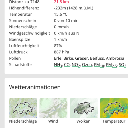
Distanz zu 7148
21.8 km
Höhendifferenz
-232m (1428 m.ü.M.)
Temperatur
15.6 °C
Sonnenschein
0 von 10 min
Niederschläge
0 mm/h
Windgeschwindigkeit
0 km/h
aus N
Böenspitze
1 km/h
Luftfeuchtigkeit
87%
Luftdruck
887 hPa
Pollen
Erle
,
Birke
,
Gräser
,
Beifuss
,
Ambrosia
Schadstoffe
NH
,
CO
,
NO
,
Ozon
,
PM
,
PM
,
SO
3
2
10
2.5
2
Wetteranimationen
Niederschläge
Wind
Wolken
Temperatur