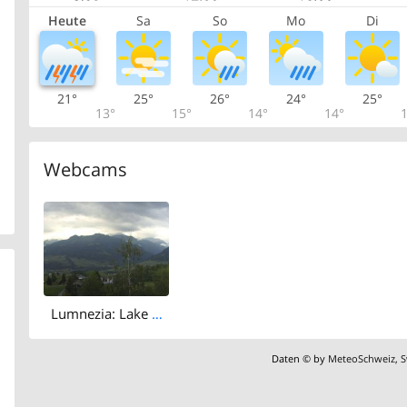
Heute
Sa
So
Mo
Di
21°
25°
26°
24°
25°
13°
15°
14°
14°
1
Webcams
Lumnezia: Lake Davos Munts
Daten © by
MeteoSchweiz
,
S