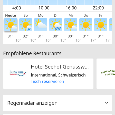
Heute
So
Mo
Di
Mi
Do
Fr
31°
32°
31°
30°
30°
31°
31°
3
16°
16°
16°
15°
16°
17°
17°
Empfohlene Restaurants
Hotel Seehof Genusswelt - Buna Luna
International, Schweizerisch
Tisch reservieren
Regenradar anzeigen