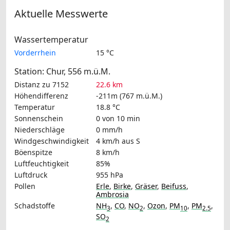
Aktuelle Messwerte
Wassertemperatur
Vorderrhein
15 °C
Station: Chur, 556 m.ü.M.
Distanz zu 7152
22.6 km
Höhendifferenz
-211m (767 m.ü.M.)
Temperatur
18.8 °C
Sonnenschein
0 von 10 min
Niederschläge
0 mm/h
Windgeschwindigkeit
4 km/h
aus S
Böenspitze
8 km/h
Luftfeuchtigkeit
85%
Luftdruck
955 hPa
Pollen
Erle
,
Birke
,
Gräser
,
Beifuss
,
Ambrosia
Schadstoffe
NH
,
CO
,
NO
,
Ozon
,
PM
,
PM
,
3
2
10
2.5
SO
2