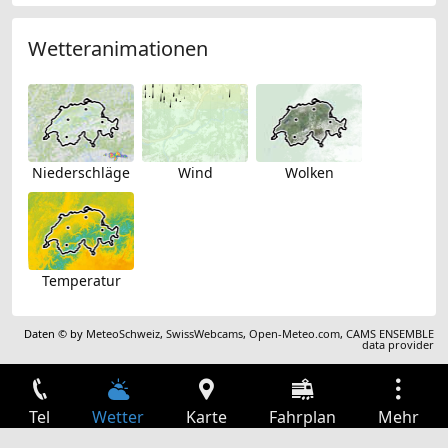
Wetteranimationen
Niederschläge
Wind
Wolken
Temperatur
Daten © by
MeteoSchweiz
,
SwissWebcams
,
Open-Meteo.com
,
CAMS ENSEMBLE
data provider
Tel
Wetter
Karte
Fahrplan
Mehr