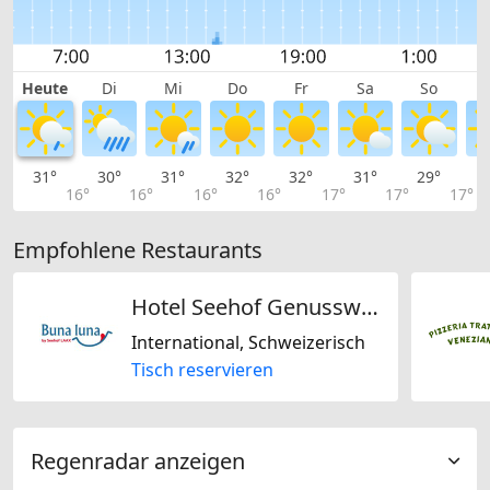
Heute
Di
Mi
Do
Fr
Sa
So
31°
30°
31°
32°
32°
31°
29°
2
16°
16°
16°
16°
17°
17°
17°
Empfohlene Restaurants
Hotel Seehof Genusswelt - Buna Luna
International, Schweizerisch
Tisch reservieren
Regenradar anzeigen