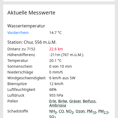
Aktuelle Messwerte
Wassertemperatur
Vorderrhein
14.7 °C
Station: Chur, 556 m.ü.M.
Distanz zu 7152
22.6 km
Höhendifferenz
-211m (767 m.ü.M.)
Temperatur
20.1 °C
Sonnenschein
0 von 10 min
Niederschläge
0 mm/h
Windgeschwindigkeit
6 km/h
aus SW
Böenspitze
12 km/h
Luftfeuchtigkeit
68%
Luftdruck
955 hPa
Pollen
Erle
,
Birke
,
Gräser
,
Beifuss
,
Ambrosia
Schadstoffe
NH
,
CO
,
NO
,
Ozon
,
PM
,
PM
,
3
2
10
2.5
SO
2