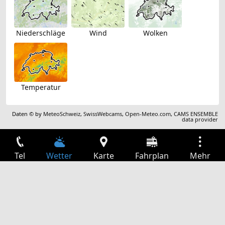
Niederschläge
Wind
Wolken
Temperatur
Daten © by
MeteoSchweiz
,
SwissWebcams
,
Open-Meteo.com
,
CAMS ENSEMBLE
data provider
Tel
Wetter
Karte
Fahrplan
Mehr
Anmelden
Dienste