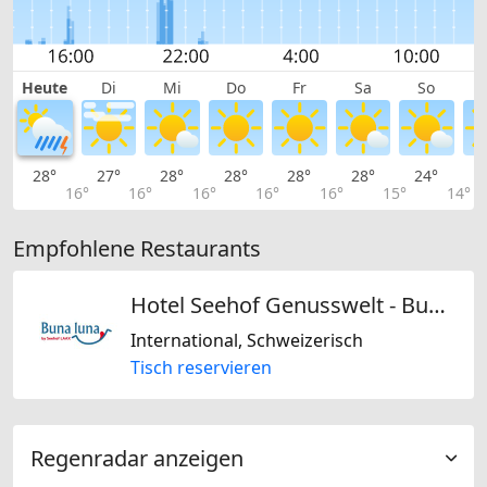
Heute
Di
Mi
Do
Fr
Sa
So
28°
27°
28°
28°
28°
28°
24°
2
16°
16°
16°
16°
16°
15°
14°
Empfohlene Restaurants
Hotel Seehof Genusswelt - Buna Luna
International, Schweizerisch
Tisch reservieren
Regenradar anzeigen