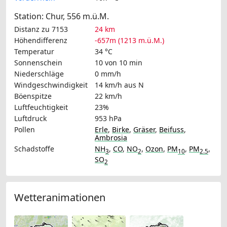
Station: Chur, 556 m.ü.M.
Distanz zu 7153
24 km
Höhendifferenz
-657m (1213 m.ü.M.)
Temperatur
34 °C
Sonnenschein
10 von 10 min
Niederschläge
0 mm/h
Windgeschwindigkeit
14 km/h
aus N
Böenspitze
22 km/h
Luftfeuchtigkeit
23%
Luftdruck
953 hPa
Pollen
Erle
,
Birke
,
Gräser
,
Beifuss
,
Ambrosia
Schadstoffe
NH
,
CO
,
NO
,
Ozon
,
PM
,
PM
,
3
2
10
2.5
SO
2
Wetteranimationen