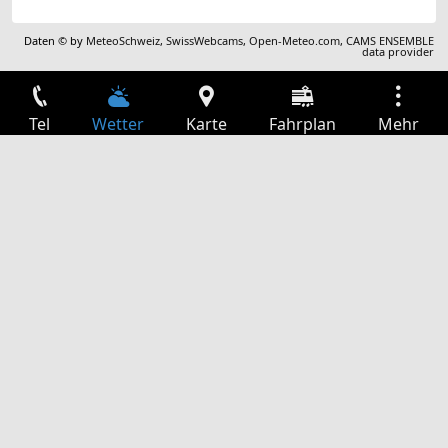
Daten © by
MeteoSchweiz
,
SwissWebcams
,
Open-Meteo.com
,
CAMS ENSEMBLE
data provider
Tel
Wetter
Karte
Fahrplan
Mehr
Anmelden
Dienste
Abfahrtstabelle
Freizeit
TV-Programm
Kinoprogramm
Websuche