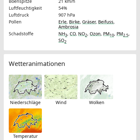
Böenspitze
21 km/h
Luftfeuchtigkeit
54%
Luftdruck
907 hPa
Pollen
Erle
,
Birke
,
Gräser
,
Beifuss
,
Ambrosia
Schadstoffe
NH
,
CO
,
NO
,
Ozon
,
PM
,
PM
,
3
2
10
2.5
SO
2
Wetteranimationen
Niederschläge
Wind
Wolken
Temperatur