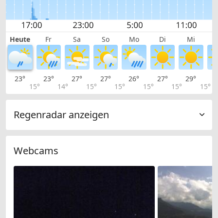
Heute
Fr
Sa
So
Mo
Di
Mi
23°
23°
27°
27°
26°
27°
29°
2
15°
14°
15°
15°
15°
15°
15°
Regenradar anzeigen
Webcams