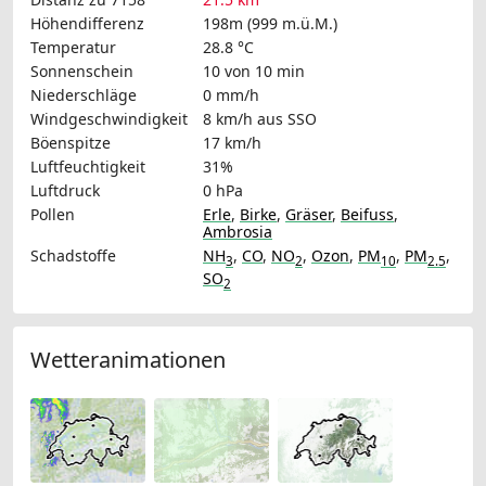
Höhendifferenz
198m (999 m.ü.M.)
Temperatur
28.8 °C
Sonnenschein
10 von 10 min
Niederschläge
0 mm/h
Windgeschwindigkeit
8 km/h
aus SSO
Böenspitze
17 km/h
Luftfeuchtigkeit
31%
Luftdruck
0 hPa
Pollen
Erle
,
Birke
,
Gräser
,
Beifuss
,
Ambrosia
Schadstoffe
NH
,
CO
,
NO
,
Ozon
,
PM
,
PM
,
3
2
10
2.5
SO
2
Wetteranimationen