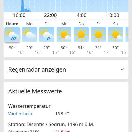
Heute
Mo
Di
Mi
Do
Fr
Sa
30°
29°
29°
30°
31°
31°
30°
2
16°
16°
15°
16°
16°
17°
16°
Regenradar anzeigen
Aktuelle Messwerte
Wassertemperatur
Vorderrhein
15.9 °C
Station: Disentis / Sedrun, 1196 m.ü.M.
Distanz zu 7158
21.5 km