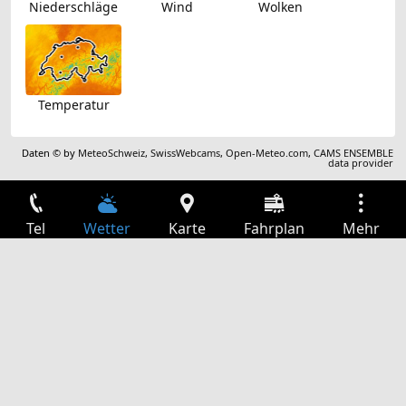
Niederschläge
Wind
Wolken
Temperatur
Daten © by
MeteoSchweiz
,
SwissWebcams
,
Open-Meteo.com
,
CAMS ENSEMBLE
data provider
Tel
Wetter
Karte
Fahrplan
Mehr
Anmelden
Dienste
Abfahrtstabelle
Freizeit