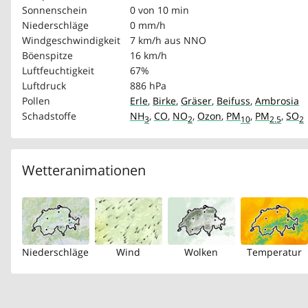
Sonnenschein
0 von 10 min
Niederschläge
0 mm/h
Windgeschwindigkeit
7 km/h
aus NNO
Böenspitze
16 km/h
Luftfeuchtigkeit
67%
Luftdruck
886 hPa
Pollen
Erle
,
Birke
,
Gräser
,
Beifuss
,
Ambrosia
Schadstoffe
NH
,
CO
,
NO
,
Ozon
,
PM
,
PM
,
SO
3
2
10
2.5
2
Wetteranimationen
Niederschläge
Wind
Wolken
Temperatur