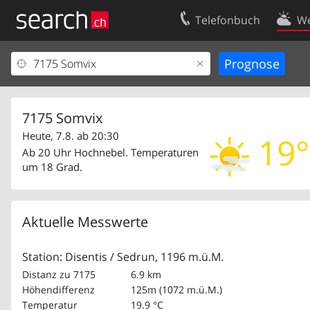
Telefonbuch
We
Ihr Eintrag
Kontakt
Kundencenter Geschäftskunden
Nutzungsbed
Impressum
Datenschutze
7175 Somvix
Heute, 7.8. ab 20:30
19°
Ab 20 Uhr Hochnebel. Temperaturen
um 18 Grad.
Aktuelle Messwerte
Station: Disentis / Sedrun, 1196 m.ü.M.
Distanz zu 7175
6.9 km
Höhendifferenz
125m (1072 m.ü.M.)
Temperatur
19.9 °C