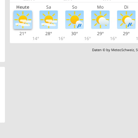
Heute
Sa
So
Mo
Di
21°
28°
30°
29°
29°
14°
16°
16°
16°
1
Daten © by
MeteoSchweiz
,
S