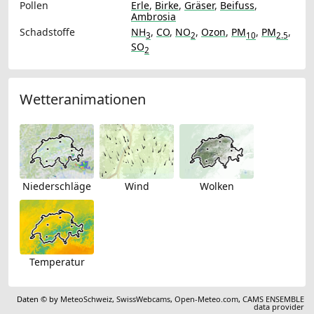
Pollen
Erle
,
Birke
,
Gräser
,
Beifuss
,
Ambrosia
Schadstoffe
NH
,
CO
,
NO
,
Ozon
,
PM
,
PM
,
3
2
10
2.5
SO
2
Wetteranimationen
Niederschläge
Wind
Wolken
Temperatur
Daten © by
MeteoSchweiz
,
SwissWebcams
,
Open-Meteo.com
,
CAMS ENSEMBLE
data provider