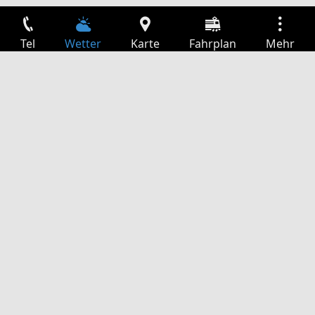
Tel
Wetter
Karte
Fahrplan
Mehr
Anmelden
Dienste
Abfahrtstabelle
Freizeit
TV-Programm
Kinoprogramm
Websuche
App