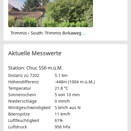
Trimmis › South: Trimmis Birkaweg 15
Aktuelle Messwerte
Station: Chur, 556 m.ü.M.
Distanz zu 7202
5.1 km
Höhendifferenz
-448m (1004 m.ü.M.)
Temperatur
21.8 °C
Sonnenschein
5 von 10 min
Niederschläge
0 mm/h
Windgeschwindigkeit
5 km/h
aus N
Böenspitze
11 km/h
Luftfeuchtigkeit
61%
Luftdruck
956 hPa