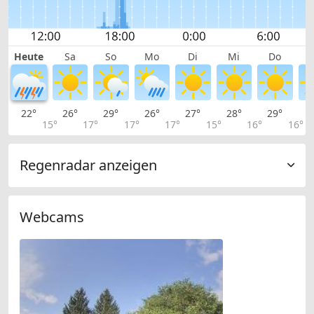
Heute
Sa
So
Mo
Di
Mi
Do
22°
26°
29°
26°
27°
28°
29°
2
15°
17°
17°
17°
15°
16°
16°
Regenradar anzeigen
Webcams