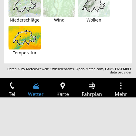
Niederschläge
Wind
Wolken
Temperatur
Daten © by
MeteoSchweiz
,
SwissWebcams
,
Open-Meteo.com
,
CAMS ENSEMBLE
data provider
Tel
Wetter
Karte
Fahrplan
Mehr
Anmelden
Dienste