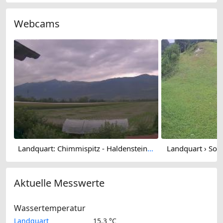
Webcams
Landquart: Chimmispitz - Haldensteiner Calanda - Calandahütte SAC - Calanda
Landquart › Sout
Aktuelle Messwerte
Wassertemperatur
Landquart
15.3 °C