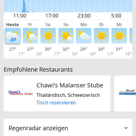
Heute
Fr
Sa
So
Mo
Di
Mi
27°
27°
30°
32°
29°
30°
31°
3
17°
16°
17°
18°
18°
17°
18°
Empfohlene Restaurants
Chawi's Malanser Stube
Thailändisch, Schweizerisch
Tisch reservieren
Regenradar anzeigen