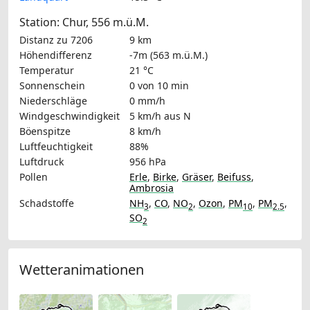
Station: Chur, 556 m.ü.M.
Distanz zu 7206
9 km
Höhendifferenz
-7m (563 m.ü.M.)
Temperatur
21 °C
Sonnenschein
0 von 10 min
Niederschläge
0 mm/h
Windgeschwindigkeit
5 km/h
aus N
Böenspitze
8 km/h
Luftfeuchtigkeit
88%
Luftdruck
956 hPa
Pollen
Erle
,
Birke
,
Gräser
,
Beifuss
,
Ambrosia
Schadstoffe
NH
,
CO
,
NO
,
Ozon
,
PM
,
PM
,
3
2
10
2.5
SO
2
Wetteranimationen