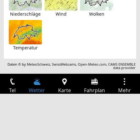
Niederschläge
Wind
Wolken
Temperatur
Daten © by
MeteoSchweiz
,
SwissWebcams
,
Open-Meteo.com
,
CAMS ENSEMBLE
data provider
Tel
Wetter
Karte
Fahrplan
Mehr
Anmelden
Dienste
Abfahrtstabelle