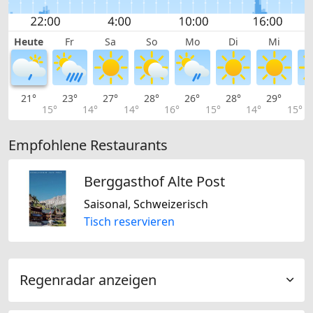
Heute
Fr
Sa
So
Mo
Di
Mi
21°
23°
27°
28°
26°
28°
29°
2
15°
14°
14°
16°
15°
14°
15°
Empfohlene Restaurants
Berggasthof Alte Post
Saisonal, Schweizerisch
Tisch reservieren
Regenradar anzeigen