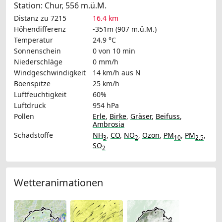
Station: Chur, 556 m.ü.M.
Distanz zu 7215
16.4 km
Höhendifferenz
-351m (907 m.ü.M.)
Temperatur
24.9 °C
Sonnenschein
0 von 10 min
Niederschläge
0 mm/h
Windgeschwindigkeit
14 km/h
aus N
Böenspitze
25 km/h
Luftfeuchtigkeit
60%
Luftdruck
954 hPa
Pollen
Erle
,
Birke
,
Gräser
,
Beifuss
,
Ambrosia
Schadstoffe
NH
,
CO
,
NO
,
Ozon
,
PM
,
PM
,
3
2
10
2.5
SO
2
Wetteranimationen