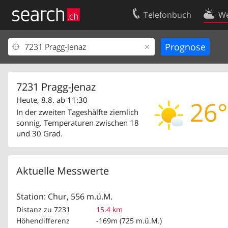
Telefonbuch
We
Ihr Eintrag
Kontakt
Kundencenter Geschäftskunden
Nutzungsbed
Impressum
Datenschutze
7231 Pragg-Jenaz
Heute, 8.8. ab 11:30
26°
In der zweiten Tageshälfte ziemlich
sonnig. Temperaturen zwischen 18
und 30 Grad.
Aktuelle Messwerte
Station: Chur, 556 m.ü.M.
Distanz zu 7231
15.4 km
Höhendifferenz
-169m (725 m.ü.M.)