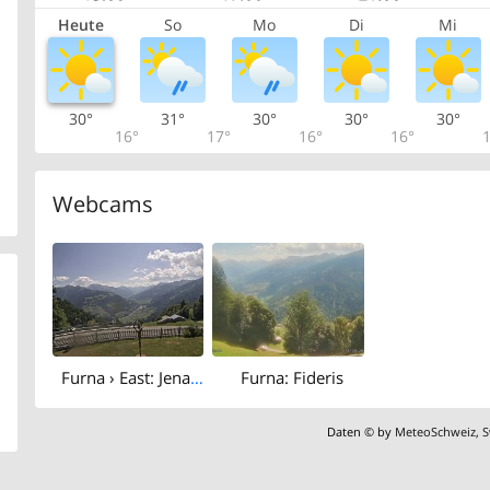
Heute
So
Mo
Di
Mi
30°
31°
30°
30°
30°
16°
17°
16°
16°
1
Webcams
Furna › East: Jenaz - Prätigau - Fideris - Prättigau/Davos District
Furna: Fideris
Daten © by
MeteoSchweiz
,
S