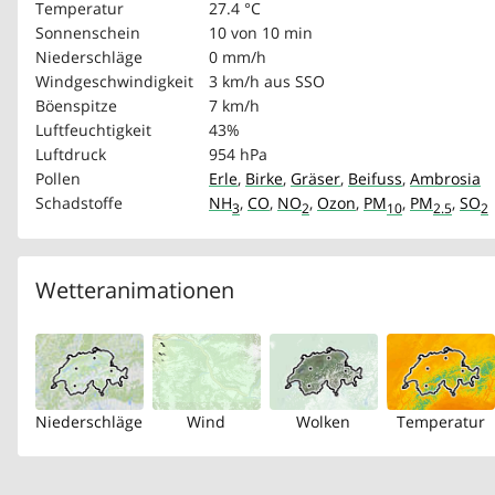
Temperatur
27.4 °C
Sonnenschein
10 von 10 min
Niederschläge
0 mm/h
Windgeschwindigkeit
3 km/h
aus SSO
Böenspitze
7 km/h
Luftfeuchtigkeit
43%
Luftdruck
954 hPa
Pollen
Erle
,
Birke
,
Gräser
,
Beifuss
,
Ambrosia
Schadstoffe
NH
,
CO
,
NO
,
Ozon
,
PM
,
PM
,
SO
3
2
10
2.5
2
Wetteranimationen
Niederschläge
Wind
Wolken
Temperatur