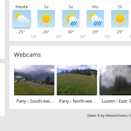
Heute
Sa
So
Mo
Di
25°
28°
30°
29°
29°
14°
15°
16°
15°
1
Webcams
Pany › South-east: Grisons, Switzerland
Pany › North-west: Skilift Pany AG
Daten © by
MeteoSchweiz
,
S