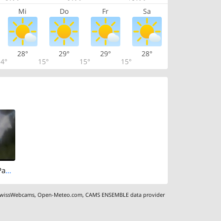
Mi
Do
Fr
Sa
28°
29°
29°
28°
4°
15°
15°
15°
Luzein › East: Pany, Schwimmbad
wissWebcams
,
Open-Meteo.com
,
CAMS ENSEMBLE data provider