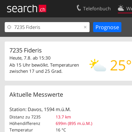
Telefonbuch
We
Ihr Eintrag
Kontakt
Kundencenter Geschäftskunden
Nutzungsbed
Impressum
Datenschutze
7235 Fideris
Heute, 7.8. ab 15:30
25°
Ab 15 Uhr bewölkt. Temperaturen
zwischen 17 und 25 Grad.
Aktuelle Messwerte
Station: Davos, 1594 m.ü.M.
Distanz zu 7235
13.7 km
Höhendifferenz
699m (895 m.ü.M.)
Temperatur
16 °C