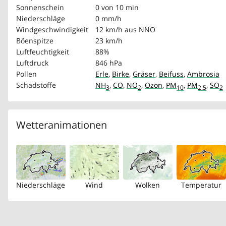
Sonnenschein
0 von 10 min
Niederschläge
0 mm/h
Windgeschwindigkeit
12 km/h
aus NNO
Böenspitze
23 km/h
Luftfeuchtigkeit
88%
Luftdruck
846 hPa
Pollen
Erle
,
Birke
,
Gräser
,
Beifuss
,
Ambrosia
Schadstoffe
NH
,
CO
,
NO
,
Ozon
,
PM
,
PM
,
SO
3
2
10
2.5
2
Wetteranimationen
Niederschläge
Wind
Wolken
Temperatur