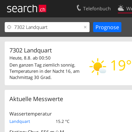
Telefonbuch
We
Ihr Eintrag
Kontakt
Kundencenter Geschäftskunden
Nutzungsbed
Impressum
Datenschutze
7302 Landquart
Heute, 8.8. ab 00:50
19°
Den ganzen Tag ziemlich sonnig.
Temperaturen in der Nacht 16, am
Nachmittag 30 Grad.
Aktuelle Messwerte
Wassertemperatur
Landquart
15.2 °C