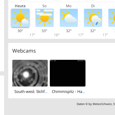
Heute
So
Mo
Di
30°
33°
32°
32°
17°
18°
17°
17°
Webcams
South-west: Skilift Mastrils
Chimmispitz - Haldensteiner Calanda - Calandahütte SAC - Calanda
Daten © by
MeteoSchweiz
,
S