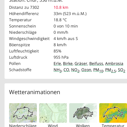
Station: Chur, 556 m.ü.M.
Distanz zu 7302
10.8 km
Höhendifferenz
33m (523 m.ü.M.)
Temperatur
18.8 °C
Sonnenschein
0 von 10 min
Niederschläge
0 mm/h
Windgeschwindigkeit
4 km/h
aus S
Böenspitze
8 km/h
Luftfeuchtigkeit
85%
Luftdruck
955 hPa
Pollen
Erle
,
Birke
,
Gräser
,
Beifuss
,
Ambrosia
Schadstoffe
NH
,
CO
,
NO
,
Ozon
,
PM
,
PM
,
SO
3
2
10
2.5
2
Wetteranimationen
Niederschläge
Wind
Wolken
Temperatur