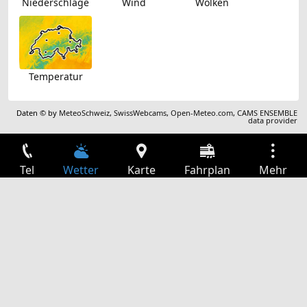
Niederschläge
Wind
Wolken
Temperatur
Daten © by
MeteoSchweiz
,
SwissWebcams
,
Open-Meteo.com
,
CAMS ENSEMBLE
data provider
Tel
Wetter
Karte
Fahrplan
Mehr
Anmelden
Dienste
Abfahrtstabelle
Freizeit