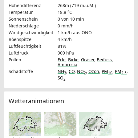
Höhendifferenz
268m (719 m.ü.M.)
Temperatur
18.8 °C
Sonnenschein
0 von 10 min
Niederschläge
0 mm/h
Windgeschwindigkeit
1 km/h
aus ONO
Böenspitze
4 km/h
Luftfeuchtigkeit
81%
Luftdruck
909 hPa
Pollen
Erle
,
Birke
,
Gräser
,
Beifuss
,
Ambrosia
Schadstoffe
NH
,
CO
,
NO
,
Ozon
,
PM
,
PM
,
3
2
10
2.5
SO
2
Wetteranimationen