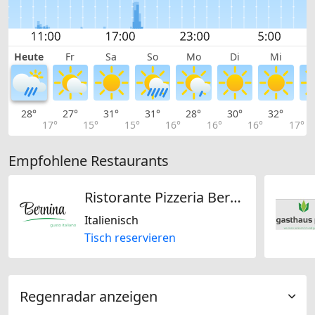
Heute
Fr
Sa
So
Mo
Di
Mi
28°
27°
31°
31°
28°
30°
32°
3
17°
15°
15°
16°
16°
16°
17°
Empfohlene Restaurants
Ristorante Pizzeria Bernina
Italienisch
Tisch reservieren
Regenradar anzeigen