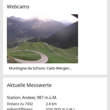
Webcams
Muntogna da Schons: Casti-Wergenstein
Aktuelle Messwerte
Station: Andeer, 987 m.ü.M.
Distanz zu 7432
2.8 km
Höhendifferenz
53m (935 m.ü.M.)