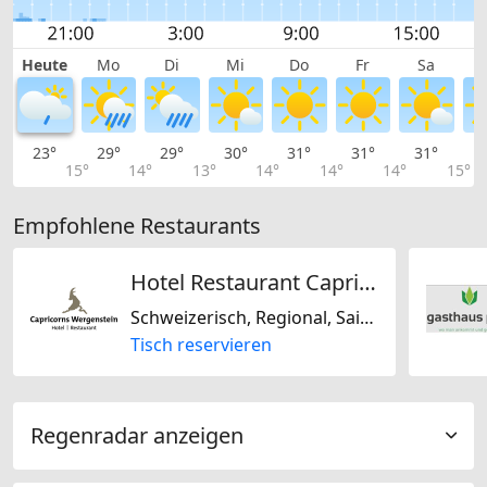
Heute
Mo
Di
Mi
Do
Fr
Sa
23°
29°
29°
30°
31°
31°
31°
2
15°
14°
13°
14°
14°
14°
15°
Empfohlene Restaurants
Hotel Restaurant Capricorns
Schweizerisch, Regional, Saisonal, Biogerichte, Glutenfrei, Laktosefrei, Mitteleuropäisch, Europäisch
Tisch reservieren
Regenradar anzeigen