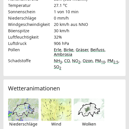
Temperatur
27.1 °C
Sonnenschein
1 von 10 min
Niederschläge
0 mm/h
Windgeschwindigkeit
20 km/h
aus NNO
Böenspitze
30 km/h
Luftfeuchtigkeit
32%
Luftdruck
906 hPa
Pollen
Erle
,
Birke
,
Gräser
,
Beifuss
,
Ambrosia
Schadstoffe
NH
,
CO
,
NO
,
Ozon
,
PM
,
PM
,
3
2
10
2.5
SO
2
Wetteranimationen
Niederschläge
Wind
Wolken