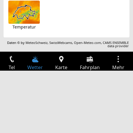
Temperatur
Daten © by
MeteoSchweiz
,
SwissWebcams
,
Open-Meteo.com
,
CAMS ENSEMBLE
data provider
Tel
Wetter
Karte
Fahrplan
Mehr
Anmelden
Dienste
Abfahrtstabelle
Freizeit