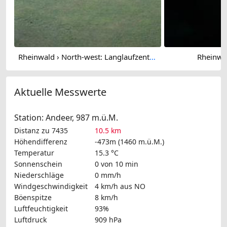
Rheinwald › North-west: Langlaufzentrum Splügen / Rheinwald
Rheinwa
Aktuelle Messwerte
Station: Andeer, 987 m.ü.M.
Distanz zu 7435
10.5 km
Höhendifferenz
-473m (1460 m.ü.M.)
Temperatur
15.3 °C
Sonnenschein
0 von 10 min
Niederschläge
0 mm/h
Windgeschwindigkeit
4 km/h
aus NO
Böenspitze
8 km/h
Luftfeuchtigkeit
93%
Luftdruck
909 hPa