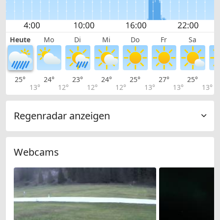
Heute
Mo
Di
Mi
Do
Fr
Sa
25°
24°
23°
24°
25°
27°
25°
2
13°
12°
12°
12°
13°
13°
13°
Regenradar anzeigen
Webcams