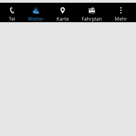
Tel
Wetter
Karte
Fahrplan
Mehr
Anmelden
Dienste
Abfahrtstabelle
Freizeit
TV-Programm
Kinoprogramm
Websuche
App