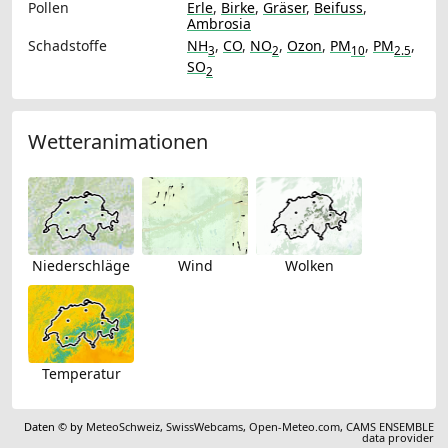
Pollen
Erle
,
Birke
,
Gräser
,
Beifuss
,
Ambrosia
Schadstoffe
NH
,
CO
,
NO
,
Ozon
,
PM
,
PM
,
3
2
10
2.5
SO
2
Wetteranimationen
Niederschläge
Wind
Wolken
Temperatur
Daten © by
MeteoSchweiz
,
SwissWebcams
,
Open-Meteo.com
,
CAMS ENSEMBLE
data provider