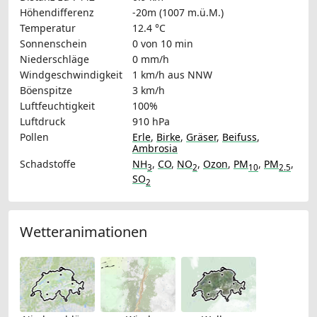
Höhendifferenz
-20m (1007 m.ü.M.)
Temperatur
12.4 °C
Sonnenschein
0 von 10 min
Niederschläge
0 mm/h
Windgeschwindigkeit
1 km/h
aus NNW
Böenspitze
3 km/h
Luftfeuchtigkeit
100%
Luftdruck
910 hPa
Pollen
Erle
,
Birke
,
Gräser
,
Beifuss
,
Ambrosia
Schadstoffe
NH
,
CO
,
NO
,
Ozon
,
PM
,
PM
,
3
2
10
2.5
SO
2
Wetteranimationen