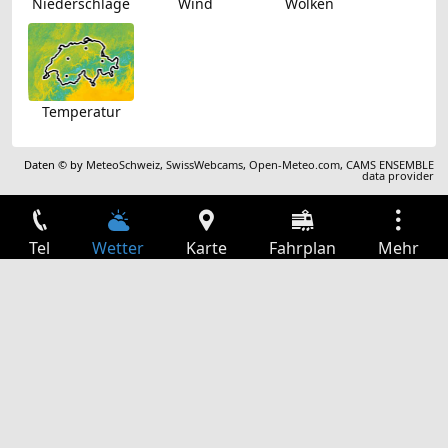
Niederschläge
Wind
Wolken
Temperatur
Daten © by
MeteoSchweiz
,
SwissWebcams
,
Open-Meteo.com
,
CAMS ENSEMBLE
data provider
Tel
Wetter
Karte
Fahrplan
Mehr
Anmelden
Dienste
Abfahrtstabelle
Freizeit