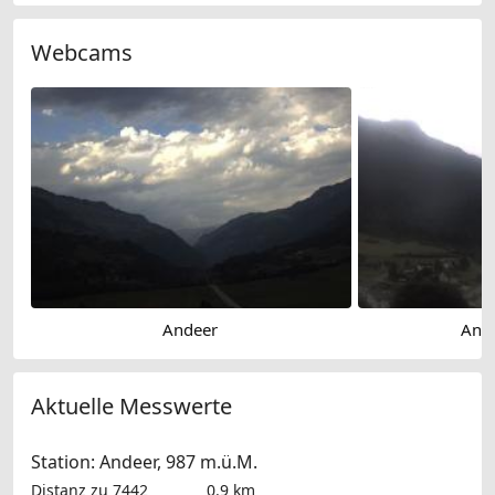
Webcams
Andeer
Ande
Aktuelle Messwerte
Station: Andeer, 987 m.ü.M.
Distanz zu 7442
0.9 km