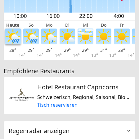
Heute
So
Mo
Di
Mi
Do
Fr
28°
29°
29°
29°
29°
31°
29°
2
14°
14°
14°
14°
13°
13°
14°
Empfohlene Restaurants
Hotel Restaurant Capricorns
Schweizerisch, Regional, Saisonal, Biogerichte, Glutenfrei, Laktosefrei, Mitteleuropäisch, Europäisch
Tisch reservieren
Regenradar anzeigen