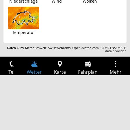
Niederschläge
Wind
Wolken
Temperatur
Daten © by
MeteoSchweiz
,
SwissWebcams
,
Open-Meteo.com
,
CAMS ENSEMBLE
data provider
Tel
Wetter
Karte
Fahrplan
Mehr
Anmelden
Dienste
Abfahrtstabelle
Freizeit