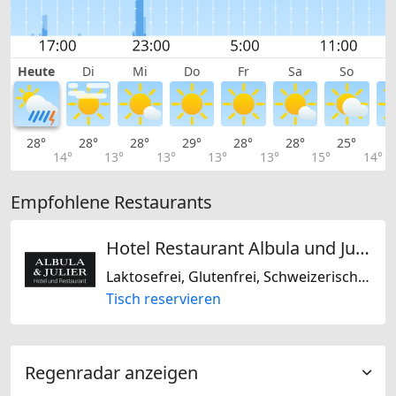
Heute
Di
Mi
Do
Fr
Sa
So
28°
28°
28°
29°
28°
28°
25°
2
14°
13°
13°
13°
13°
15°
14°
Empfohlene Restaurants
Hotel Restaurant Albula und Julier AG
Laktosefrei, Glutenfrei, Schweizerisch, Regional
Tisch reservieren
Regenradar anzeigen