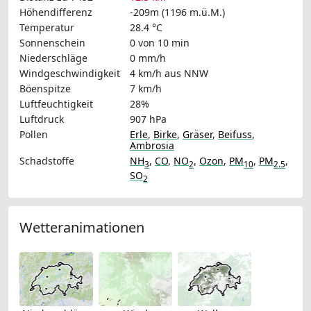
Höhendifferenz
-209m (1196 m.ü.M.)
Temperatur
28.4 °C
Sonnenschein
0 von 10 min
Niederschläge
0 mm/h
Windgeschwindigkeit
4 km/h
aus NNW
Böenspitze
7 km/h
Luftfeuchtigkeit
28%
Luftdruck
907 hPa
Pollen
Erle
,
Birke
,
Gräser
,
Beifuss
,
Ambrosia
Schadstoffe
NH
,
CO
,
NO
,
Ozon
,
PM
,
PM
,
3
2
10
2.5
SO
2
Wetteranimationen