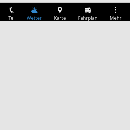
Tel
Wetter
Karte
Fahrplan
Mehr
Anmelden
Dienste
Abfahrtstabelle
Freizeit
TV-Programm
Kinoprogramm
Websuche
App