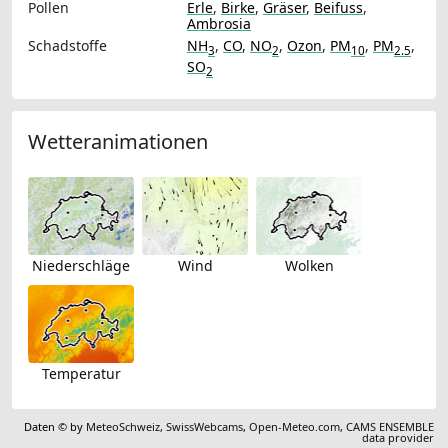
Pollen
Erle
,
Birke
,
Gräser
,
Beifuss
,
Ambrosia
Schadstoffe
NH
,
CO
,
NO
,
Ozon
,
PM
,
PM
,
3
2
10
2.5
SO
2
Wetteranimationen
Niederschläge
Wind
Wolken
Temperatur
Daten © by
MeteoSchweiz
,
SwissWebcams
,
Open-Meteo.com
,
CAMS ENSEMBLE
data provider