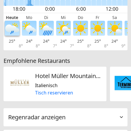
Heute
Mo
Di
Mi
Do
Fr
Sa
25°
24°
24°
24°
25°
25°
24°
2
8°
8°
7°
7°
8°
8°
9°
Empfohlene Restaurants
Hotel Müller Mountain Lodge
Italienisch
Tisch reservieren
Regenradar anzeigen