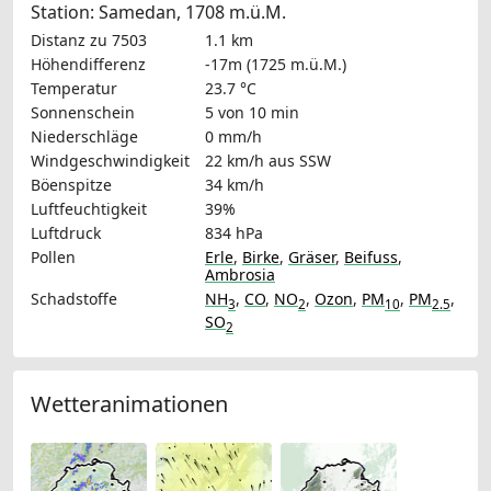
Station: Samedan, 1708 m.ü.M.
Distanz zu 7503
1.1 km
Höhendifferenz
-17m (1725 m.ü.M.)
Temperatur
23.7 °C
Sonnenschein
5 von 10 min
Niederschläge
0 mm/h
Windgeschwindigkeit
22 km/h
aus SSW
Böenspitze
34 km/h
Luftfeuchtigkeit
39%
Luftdruck
834 hPa
Pollen
Erle
,
Birke
,
Gräser
,
Beifuss
,
Ambrosia
Schadstoffe
NH
,
CO
,
NO
,
Ozon
,
PM
,
PM
,
3
2
10
2.5
SO
2
Wetteranimationen