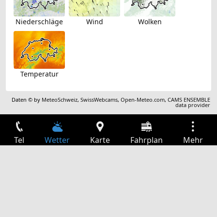
Niederschläge
Wind
Wolken
Temperatur
Daten © by
MeteoSchweiz
,
SwissWebcams
,
Open-Meteo.com
,
CAMS ENSEMBLE
data provider
Tel
Wetter
Karte
Fahrplan
Mehr
Anmelden
Dienste
Abfahrtstabelle