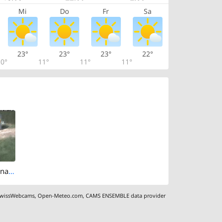
Mi
Do
Fr
Sa
23°
23°
23°
22°
0°
11°
11°
11°
Surlej: Silvaplana, Eventbar Hossa
wissWebcams
,
Open-Meteo.com
,
CAMS ENSEMBLE data provider