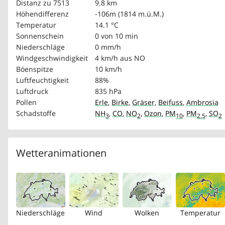
Distanz zu 7513
9.8 km
Höhendifferenz
-106m (1814 m.ü.M.)
Temperatur
14.1 °C
Sonnenschein
0 von 10 min
Niederschläge
0 mm/h
Windgeschwindigkeit
4 km/h
aus NO
Böenspitze
10 km/h
Luftfeuchtigkeit
88%
Luftdruck
835 hPa
Pollen
Erle
,
Birke
,
Gräser
,
Beifuss
,
Ambrosia
Schadstoffe
NH
,
CO
,
NO
,
Ozon
,
PM
,
PM
,
SO
3
2
10
2.5
2
Wetteranimationen
Niederschläge
Wind
Wolken
Temperatur