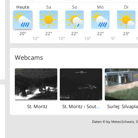
Heute
Sa
So
Mo
Di
20°
22°
22°
22°
23°
10°
10°
10°
9°
1
Webcams
St. Moritz
St. Moritz › South: Lake Champfèr - Piz Corvatsch
Daten © by
MeteoSchweiz
,
S