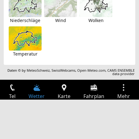
Niederschläge
Wind
Wolken
Temperatur
Daten © by
MeteoSchweiz
,
SwissWebcams
,
Open-Meteo.com
,
CAMS ENSEMBLE
data provider
Tel
Wetter
Karte
Fahrplan
Mehr
Anmelden
Dienste