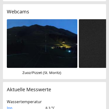
Webcams
Zuoz/Pizzet (St. Moritz)
G
Aktuelle Messwerte
Wassertemperatur
Inn
8.3 °C