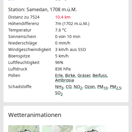
Station: Samedan, 1708 m.ü.M.
Distanz zu 7524
10.4 km
Höhendifferenz
7m (1702 m.ü.M.)
Temperatur
7.6 °C
Sonnenschein
0 von 10 min
Niederschläge
0 mm/h
Windgeschwindigkeit
3 km/h
aus SSO
Böenspitze
5 km/h
Luftfeuchtigkeit
96%
Luftdruck
836 hPa
Pollen
Erle
,
Birke
,
Gräser
,
Beifuss
,
Ambrosia
Schadstoffe
NH
,
CO
,
NO
,
Ozon
,
PM
,
PM
,
3
2
10
2.5
SO
2
Wetteranimationen