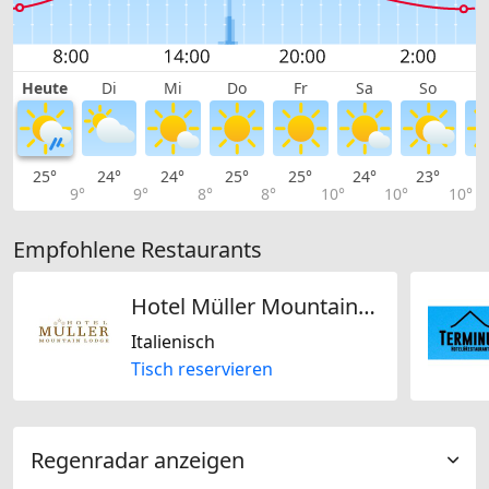
Heute
Di
Mi
Do
Fr
Sa
So
25°
24°
24°
25°
25°
24°
23°
2
9°
9°
8°
8°
10°
10°
10°
Empfohlene Restaurants
Hotel Müller Mountain Lodge
Italienisch
Tisch reservieren
Regenradar anzeigen