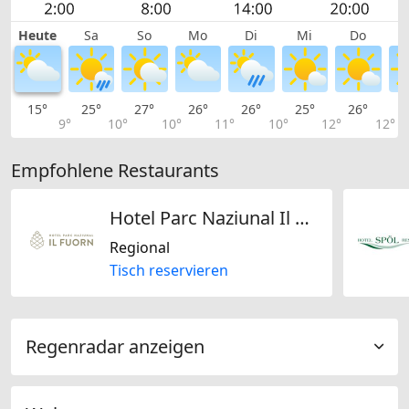
Heute
Sa
So
Mo
Di
Mi
Do
15°
25°
27°
26°
26°
25°
26°
2
9°
10°
10°
11°
10°
12°
12°
Empfohlene Restaurants
Hotel Parc Naziunal Il Fuorn
Regional
Tisch reservieren
Regenradar anzeigen