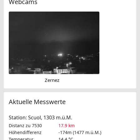
Webcams
Zernez
Aktuelle Messwerte
Station: Scuol, 1303 m.ü.M.
Distanz zu 7530
17.9 km
Höhendifferenz
-174m (1477 m.ü.M.)
Temperatur
14.4 °C