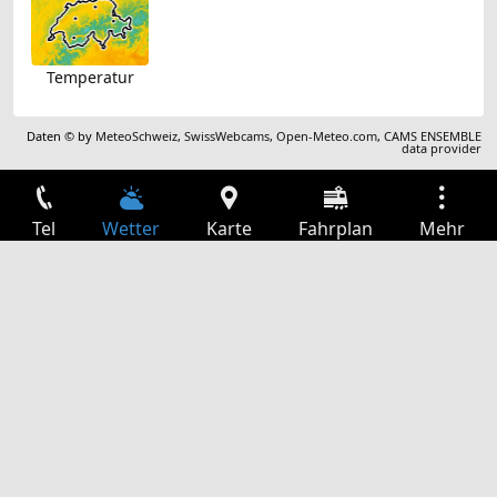
Temperatur
Daten © by
MeteoSchweiz
,
SwissWebcams
,
Open-Meteo.com
,
CAMS ENSEMBLE
data provider
Tel
Wetter
Karte
Fahrplan
Mehr
Anmelden
Dienste
Abfahrtstabelle
Freizeit
TV-Programm