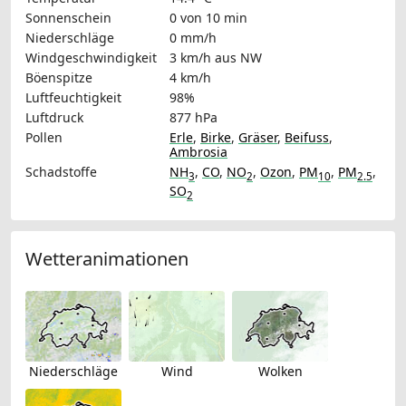
Sonnenschein
0 von 10 min
Niederschläge
0 mm/h
Windgeschwindigkeit
3 km/h
aus NW
Böenspitze
4 km/h
Luftfeuchtigkeit
98%
Luftdruck
877 hPa
Pollen
Erle
,
Birke
,
Gräser
,
Beifuss
,
Ambrosia
Schadstoffe
NH
,
CO
,
NO
,
Ozon
,
PM
,
PM
,
3
2
10
2.5
SO
2
Wetteranimationen
Niederschläge
Wind
Wolken