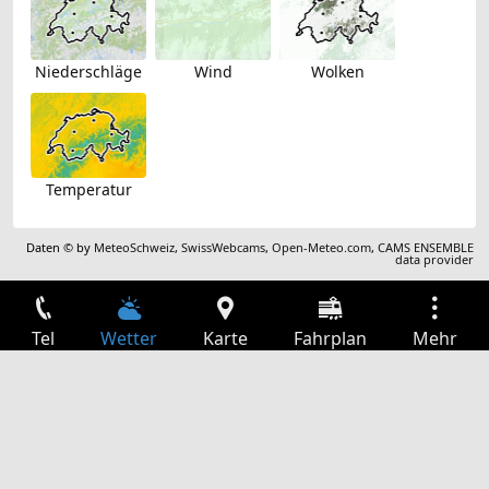
Niederschläge
Wind
Wolken
Temperatur
Daten © by
MeteoSchweiz
,
SwissWebcams
,
Open-Meteo.com
,
CAMS ENSEMBLE
data provider
Tel
Wetter
Karte
Fahrplan
Mehr
Anmelden
Dienste