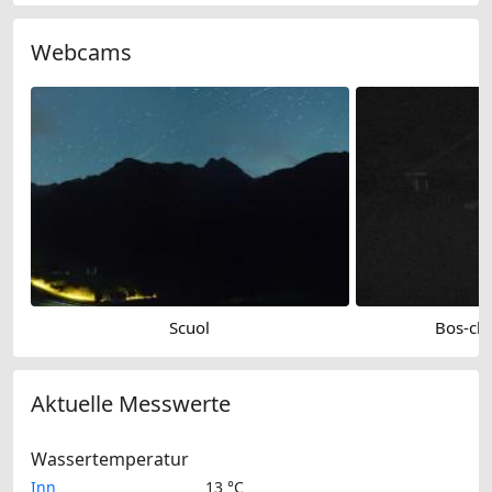
Webcams
Scuol
Bos-cha
Aktuelle Messwerte
Wassertemperatur
Inn
13 °C