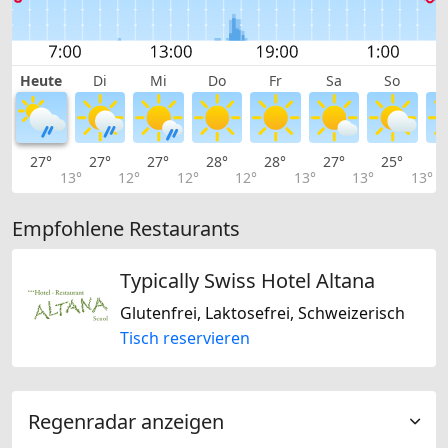
Heute
Di
Mi
Do
Fr
Sa
So
27°
27°
27°
28°
28°
27°
25°
2
13°
12°
12°
12°
13°
13°
13°
Empfohlene Restaurants
Typically Swiss Hotel Altana
Glutenfrei, Laktosefrei, Schweizerisch
Tisch reservieren
Regenradar anzeigen