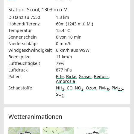
Station: Scuol, 1303 m.ü.M.
Distanz zu 7550
1.3 km
Höhendifferenz
60m (1243 m.ü.M.)
Temperatur
15.4 °C
Sonnenschein
0 von 10 min
Niederschläge
0 mm/h
Windgeschwindigkeit
6 km/h
aus WSW
Böenspitze
11 km/h
Luftfeuchtigkeit
79%
Luftdruck
877 hPa
Pollen
Erle
,
Birke
,
Gräser
,
Beifuss
,
Ambrosia
Schadstoffe
NH
,
CO
,
NO
,
Ozon
,
PM
,
PM
,
3
2
10
2.5
SO
2
Wetteranimationen