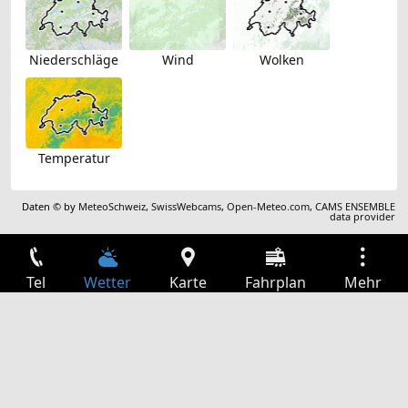
Niederschläge
Wind
Wolken
Temperatur
Daten © by
MeteoSchweiz
,
SwissWebcams
,
Open-Meteo.com
,
CAMS ENSEMBLE
data provider
Tel
Wetter
Karte
Fahrplan
Mehr
Anmelden
Dienste