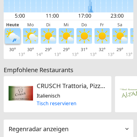
Heute
Mo
Di
Mi
Do
Fr
Sa
30°
30°
29°
29°
31°
32°
29°
2
13°
14°
13°
13°
13°
13°
13°
Empfohlene Restaurants
CRUSCH Trattoria, Pizzeria, Specialità Italiane
Italienisch
Tisch reservieren
Regenradar anzeigen