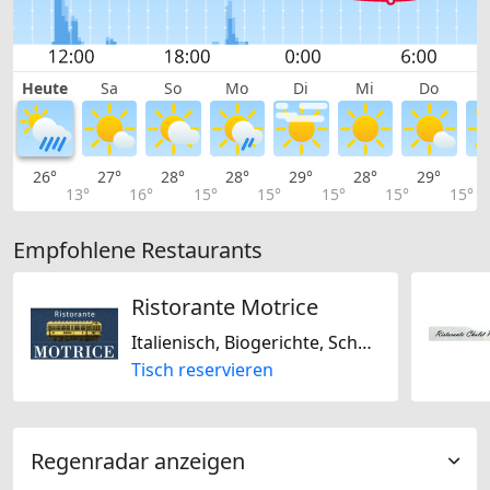
Heute
Sa
So
Mo
Di
Mi
Do
26°
27°
28°
28°
29°
28°
29°
2
13°
16°
15°
15°
15°
15°
15°
Empfohlene Restaurants
Ristorante Motrice
Italienisch, Biogerichte, Schweizerisch, Sojafrei, Regional, Saisonal
Tisch reservieren
Regenradar anzeigen