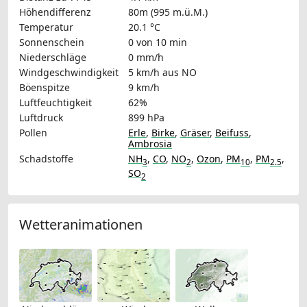
Höhendifferenz
80m (995 m.ü.M.)
Temperatur
20.1 °C
Sonnenschein
0 von 10 min
Niederschläge
0 mm/h
Windgeschwindigkeit
5 km/h
aus NO
Böenspitze
9 km/h
Luftfeuchtigkeit
62%
Luftdruck
899 hPa
Pollen
Erle
,
Birke
,
Gräser
,
Beifuss
,
Ambrosia
Schadstoffe
NH
,
CO
,
NO
,
Ozon
,
PM
,
PM
,
3
2
10
2.5
SO
2
Wetteranimationen