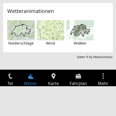
Wetteranimationen
Niederschläge
Wind
Wolken
Daten © by
MeteoSchweiz
Tel
Wetter
Karte
Fahrplan
Mehr
Anmelden
Dienste