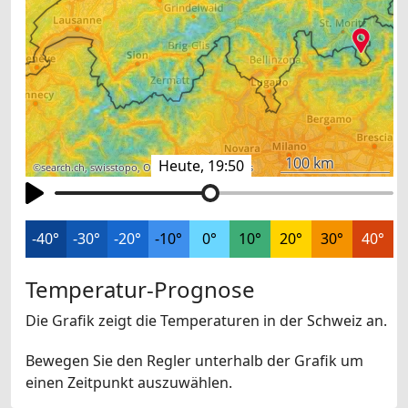
100 km
Heute, 19:50
©
search.ch
,
swisstopo
,
OpenStreetMap
,
others
-40°
-30°
-20°
-10°
0°
10°
20°
30°
40°
Temperatur-Prognose
Die Grafik zeigt die Temperaturen in der Schweiz an.
Bewegen Sie den Regler unterhalb der Grafik um
einen Zeitpunkt auszuwählen.