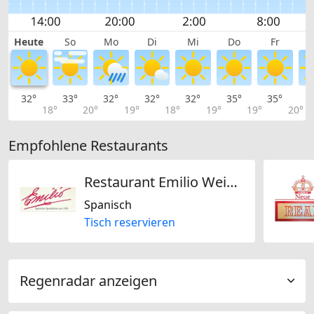
Heute
So
Mo
Di
Mi
Do
Fr
32°
33°
32°
32°
32°
35°
35°
3
18°
20°
19°
18°
19°
19°
20°
Empfohlene Restaurants
Restaurant Emilio Weinhandlung AG
Spanisch
Tisch reservieren
Regenradar anzeigen