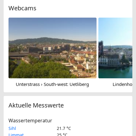
Webcams
Unterstrass › South-west: Uetliberg
Lindenhof:
Aktuelle Messwerte
Wassertemperatur
Sihl
21.7 °C
Limmat
25 °C