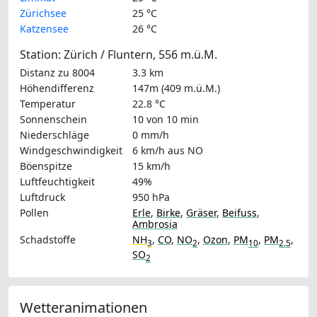
Zürichsee
25 °C
Katzensee
26 °C
Station: Zürich / Fluntern, 556 m.ü.M.
Distanz zu 8004
3.3 km
Höhendifferenz
147m (409 m.ü.M.)
Temperatur
22.8 °C
Sonnenschein
10 von 10 min
Niederschläge
0 mm/h
Windgeschwindigkeit
6 km/h
aus NO
Böenspitze
15 km/h
Luftfeuchtigkeit
49%
Luftdruck
950 hPa
Pollen
Erle
,
Birke
,
Gräser
,
Beifuss
,
Ambrosia
Schadstoffe
NH
,
CO
,
NO
,
Ozon
,
PM
,
PM
,
3
2
10
2.5
SO
2
Wetteranimationen