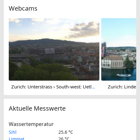
Webcams
Zurich: Unterstrass › South-west: Uetliberg
Zurich: Linden
Aktuelle Messwerte
Wassertemperatur
Sihl
25.6 °C
Limmat
26 °C