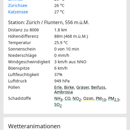
Zürichsee
26 °C
Katzensee
27 °C
Station: Zürich / Fluntern, 556 m.ü.M.
Distanz zu 8006
1.8 km
Höhendifferenz
88m (468 m.ü.M.)
Temperatur
25.9 °C
Sonnenschein
0 von 10 min
Niederschläge
0 mm/h
Windgeschwindigkeit
3 km/h
aus NNO
Böenspitze
6 km/h
Luftfeuchtigkeit
37%
Luftdruck
949 hPa
Pollen
Erle
,
Birke
,
Gräser
,
Beifuss
,
Ambrosia
Schadstoffe
NH
,
CO
,
NO
,
Ozon
,
PM
,
PM
,
3
2
10
2.5
SO
2
Wetteranimationen