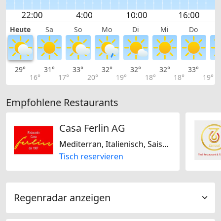
Heute
Sa
So
Mo
Di
Mi
Do
29°
31°
33°
32°
32°
32°
33°
3
16°
17°
20°
19°
18°
18°
19°
Empfohlene Restaurants
Casa Ferlin AG
Mediterran, Italienisch, Saisonal
Tisch reservieren
Regenradar anzeigen