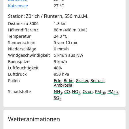
Katzensee
27 °C
Station: Zürich / Fluntern, 556 m.ü.M.
Distanz zu 8006
1.8 km
Höhendifferenz
88m (468 m.ü.M.)
Temperatur
24.3 °C
Sonnenschein
5 von 10 min
Niederschläge
0 mm/h
Windgeschwindigkeit
5 km/h
aus NW
Böenspitze
9 km/h
Luftfeuchtigkeit
48%
Luftdruck
950 hPa
Pollen
Erle
,
Birke
,
Gräser
,
Beifuss
,
Ambrosia
Schadstoffe
NH
,
CO
,
NO
,
Ozon
,
PM
,
PM
,
3
2
10
2.5
SO
2
Wetteranimationen