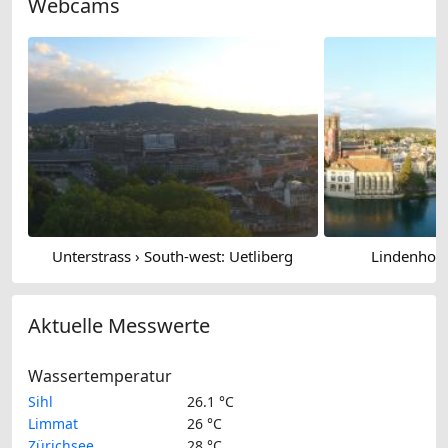
Webcams
Unterstrass › South-west: Uetliberg
Lindenhof:
Aktuelle Messwerte
Wassertemperatur
Sihl
26.1 °C
Limmat
26 °C
Zürichsee
28 °C