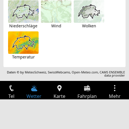
Niederschläge
Wind
Wolken
Temperatur
Daten © by
MeteoSchweiz
,
SwissWebcams
,
Open-Meteo.com
,
CAMS ENSEMBLE
data provider
Tel
Wetter
Karte
Fahrplan
Mehr
Anmelden
Dienste