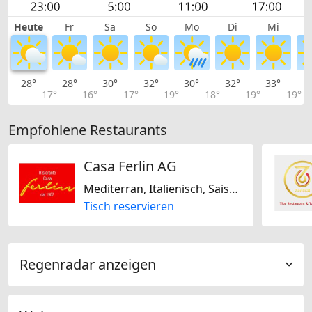
Heute
Fr
Sa
So
Mo
Di
Mi
28°
28°
30°
32°
30°
32°
33°
3
17°
16°
17°
19°
18°
19°
19°
Empfohlene Restaurants
Casa Ferlin AG
Mediterran, Italienisch, Saisonal
Tisch reservieren
Regenradar anzeigen