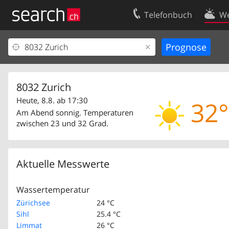
Telefonbuch
We
Ihr Eintrag
Kontakt
Kundencenter Geschäftskunden
Nutzungsbed
Impressum
Datenschutze
8032 Zurich
Heute, 8.8. ab 17:30
32°
Am Abend sonnig. Temperaturen
zwischen 23 und 32 Grad.
Aktuelle Messwerte
Wassertemperatur
Zürichsee
24 °C
Sihl
25.4 °C
Limmat
26 °C