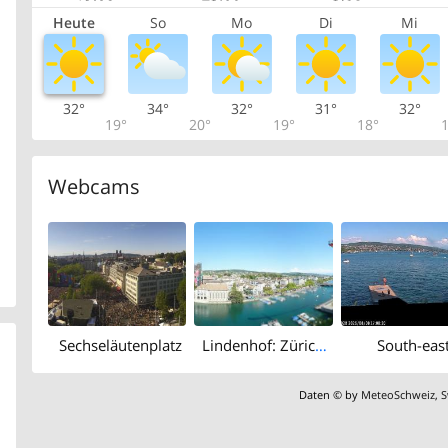
Heute
So
Mo
Di
Mi
32°
34°
32°
31°
32°
19°
20°
19°
18°
1
Webcams
Sechseläutenplatz
Lindenhof: Zürich Stadthaus
South-eas
Daten © by
MeteoSchweiz
,
S