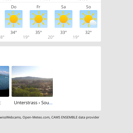
Do
Fr
Sa
So
34°
35°
33°
32°
8°
19°
20°
19°
t
Unterstrass › South-west: Uetliberg
wissWebcams
,
Open-Meteo.com
,
CAMS ENSEMBLE data provider