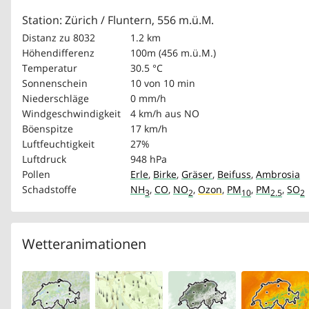
Station: Zürich / Fluntern, 556 m.ü.M.
Distanz zu 8032
1.2 km
Höhendifferenz
100m (456 m.ü.M.)
Temperatur
30.5 °C
Sonnenschein
10 von 10 min
Niederschläge
0 mm/h
Windgeschwindigkeit
4 km/h
aus NO
Böenspitze
17 km/h
Luftfeuchtigkeit
27%
Luftdruck
948 hPa
Pollen
Erle
,
Birke
,
Gräser
,
Beifuss
,
Ambrosia
Schadstoffe
NH
,
CO
,
NO
,
Ozon
,
PM
,
PM
,
SO
3
2
10
2.5
2
Wetteranimationen