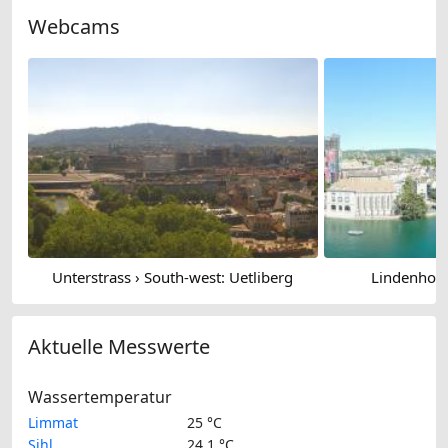
Webcams
Unterstrass › South-west: Uetliberg
Lindenhof:
Aktuelle Messwerte
Wassertemperatur
Limmat
25 °C
Sihl
24.1 °C