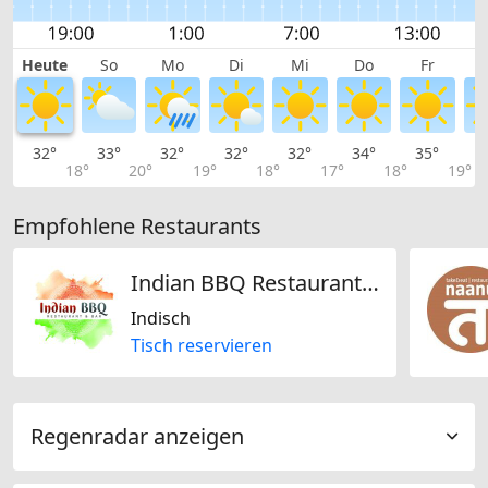
Heute
So
Mo
Di
Mi
Do
Fr
32°
33°
32°
32°
32°
34°
35°
3
18°
20°
19°
18°
17°
18°
19°
Empfohlene Restaurants
Indian BBQ Restaurant & Bar
Indisch
Tisch reservieren
Regenradar anzeigen