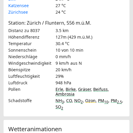
Katzensee
27 °C
Zürichsee
24 °C
Station: Zürich / Fluntern, 556 m.ü.M.
Distanz zu 8037
3.5 km
Höhendifferenz
127m (429 m.ü.M.)
Temperatur
30.4 °C
Sonnenschein
10 von 10 min
Niederschläge
0 mm/h
Windgeschwindigkeit
9 km/h
aus N
Böenspitze
20 km/h
Luftfeuchtigkeit
29%
Luftdruck
948 hPa
Pollen
Erle
,
Birke
,
Gräser
,
Beifuss
,
Ambrosia
Schadstoffe
NH
,
CO
,
NO
,
Ozon
,
PM
,
PM
,
3
2
10
2.5
SO
2
Wetteranimationen