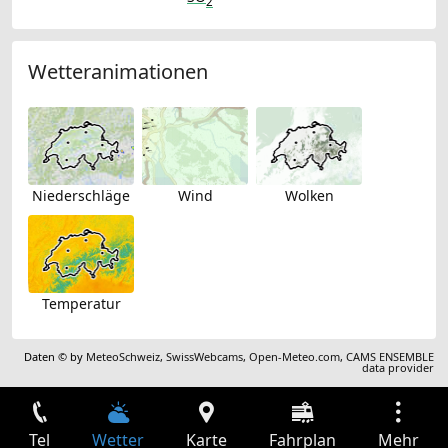
2
Wetteranimationen
Niederschläge
Wind
Wolken
Temperatur
Daten © by
MeteoSchweiz
,
SwissWebcams
,
Open-Meteo.com
,
CAMS ENSEMBLE
data provider
Tel
Wetter
Karte
Fahrplan
Mehr