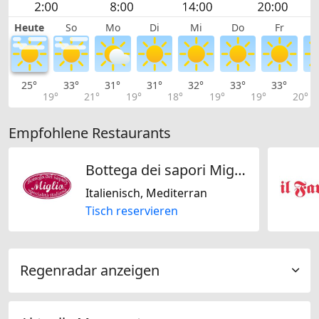
Heute
So
Mo
Di
Mi
Do
Fr
25°
33°
31°
31°
32°
33°
33°
3
19°
21°
19°
18°
19°
19°
20°
Empfohlene Restaurants
Bottega dei sapori Miglio GmbH
Italienisch, Mediterran
Tisch reservieren
Regenradar anzeigen