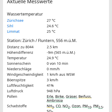
Aktuelle Messwerte
Wassertemperatur
Zürichsee
27 °C
Sihl
24.6 °C
Limmat
25 °C
Station: Zürich / Fluntern, 556 m.ü.M.
Distanz zu 8044
2.5 km
Höhendifferenz
-9m (565 m.ü.M.)
Temperatur
24.9 °C
Sonnenschein
0 von 10 min
Niederschläge
0 mm/h
Windgeschwindigkeit
1 km/h
aus WSW
Böenspitze
3 km/h
Luftfeuchtigkeit
41%
Luftdruck
948 hPa
Pollen
Erle
,
Birke
,
Gräser
,
Beifuss
,
Ambrosia
Schadstoffe
NH
,
CO
,
NO
,
Ozon
,
PM
,
PM
,
3
2
10
2.5
SO