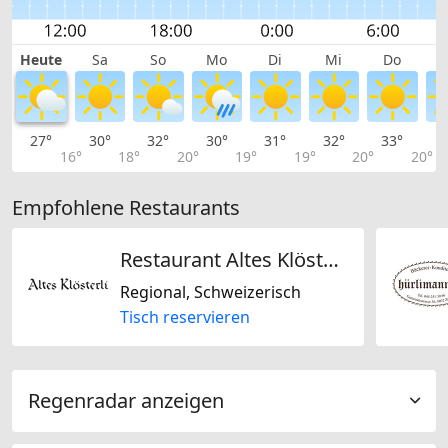
Heute
Sa
So
Mo
Di
Mi
Do
27°
30°
32°
30°
31°
32°
33°
3
16°
18°
20°
19°
19°
20°
20°
Empfohlene Restaurants
Restaurant Altes Klösterli
Regional, Schweizerisch
Tisch reservieren
Regenradar anzeigen