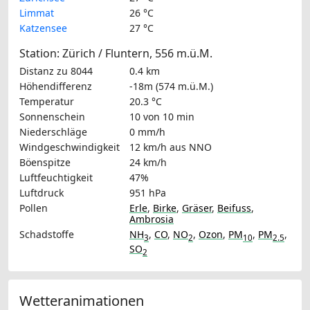
Limmat
26 °C
Katzensee
27 °C
Station: Zürich / Fluntern, 556 m.ü.M.
Distanz zu 8044
0.4 km
Höhendifferenz
-18m (574 m.ü.M.)
Temperatur
20.3 °C
Sonnenschein
10 von 10 min
Niederschläge
0 mm/h
Windgeschwindigkeit
12 km/h
aus NNO
Böenspitze
24 km/h
Luftfeuchtigkeit
47%
Luftdruck
951 hPa
Pollen
Erle
,
Birke
,
Gräser
,
Beifuss
,
Ambrosia
Schadstoffe
NH
,
CO
,
NO
,
Ozon
,
PM
,
PM
,
3
2
10
2.5
SO
2
Wetteranimationen