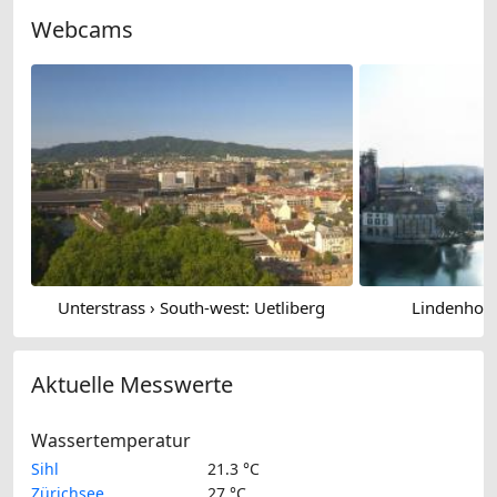
Webcams
Unterstrass › South-west: Uetliberg
Lindenhof:
Aktuelle Messwerte
Wassertemperatur
Sihl
21.3 °C
Zürichsee
27 °C