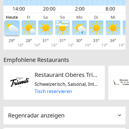
Heute
Fr
Sa
So
Mo
Di
Mi
29°
28°
31°
31°
30°
33°
34°
3
18°
16°
18°
19°
19°
19°
19°
Empfohlene Restaurants
Restaurant Oberes Triemli
Schweizerisch, Saisonal, International, Regional
Tisch reservieren
Regenradar anzeigen