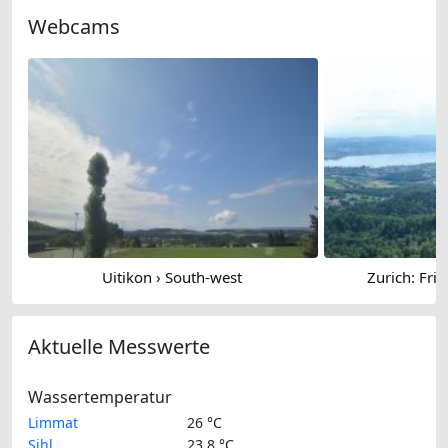
Webcams
Uitikon › South-west
Zurich: Fri
Aktuelle Messwerte
Wassertemperatur
Limmat
26 °C
Sihl
23.8 °C