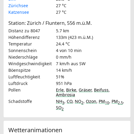
Zürichsee
27 °C
Katzensee
27 °C
Station: Zürich / Fluntern, 556 m.ü.M.
Distanz zu 8047
5.7 km
Höhendifferenz
133m (423 m.ü.M.)
Temperatur
24.4 °C
Sonnenschein
4 von 10 min
Niederschläge
0 mm/h
Windgeschwindigkeit
7 km/h
aus SW
Böenspitze
14 km/h
Luftfeuchtigkeit
51%
Luftdruck
951 hPa
Pollen
Erle
,
Birke
,
Gräser
,
Beifuss
,
Ambrosia
Schadstoffe
NH
,
CO
,
NO
,
Ozon
,
PM
,
PM
,
3
2
10
2.5
SO
2
Wetteranimationen