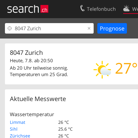
Telefonbuch
We
Ihr Eintrag
Kontakt
Kundencenter Geschäftskunden
Nutzungsbed
Impressum
Datenschutze
8047 Zurich
Heute, 7.8. ab 20:50
27°
Ab 20 Uhr teilweise sonnig.
Temperaturen um 25 Grad.
Aktuelle Messwerte
Wassertemperatur
Limmat
26 °C
Sihl
25.6 °C
Zürichsee
26 °C