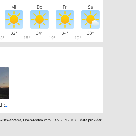
Mi
Do
Fr
Sa
32°
34°
34°
33°
8°
18°
19°
19°
Stallikon › North: Sellenbüren
wissWebcams
,
Open-Meteo.com
,
CAMS ENSEMBLE data provider