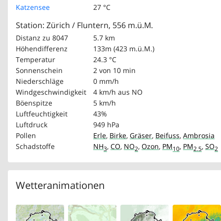
Katzensee
27 °C
Station: Zürich / Fluntern, 556 m.ü.M.
Distanz zu 8047
5.7 km
Höhendifferenz
133m (423 m.ü.M.)
Temperatur
24.3 °C
Sonnenschein
2 von 10 min
Niederschläge
0 mm/h
Windgeschwindigkeit
4 km/h
aus NO
Böenspitze
5 km/h
Luftfeuchtigkeit
43%
Luftdruck
949 hPa
Pollen
Erle
,
Birke
,
Gräser
,
Beifuss
,
Ambrosia
Schadstoffe
NH
,
CO
,
NO
,
Ozon
,
PM
,
PM
,
SO
3
2
10
2.5
2
Wetteranimationen