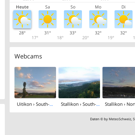
Heute
Sa
So
Mo
Di
28°
31°
33°
32°
32°
17°
18°
20°
19°
1
Webcams
Uitikon › South-west
Stallikon › South-east: Uetliberg - Lake Zurich
Daten © by
MeteoSchweiz
,
S