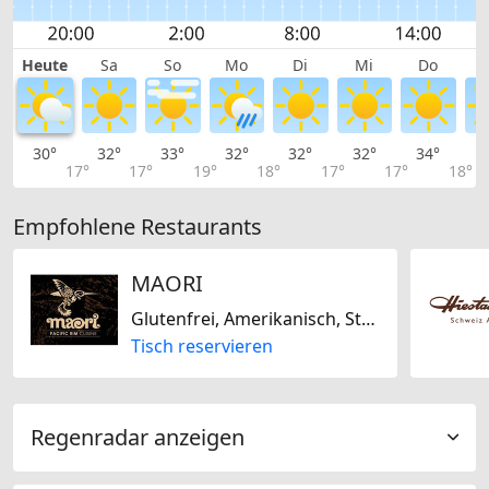
Heute
Sa
So
Mo
Di
Mi
Do
30°
32°
33°
32°
32°
32°
34°
3
17°
17°
19°
18°
17°
17°
18°
Empfohlene Restaurants
MAORI
Glutenfrei, Amerikanisch, Steakhouse, Japanisch
Tisch reservieren
Regenradar anzeigen