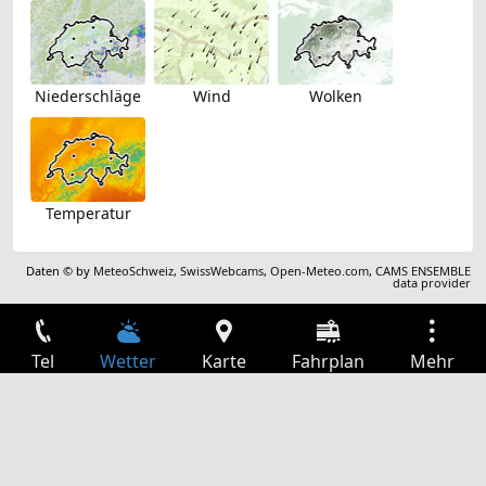
Niederschläge
Wind
Wolken
Temperatur
Daten © by
MeteoSchweiz
,
SwissWebcams
,
Open-Meteo.com
,
CAMS ENSEMBLE
data provider
Tel
Wetter
Karte
Fahrplan
Mehr
Anmelden
Dienste