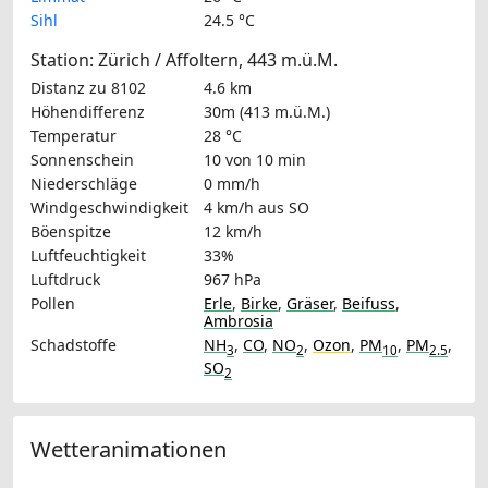
Sihl
24.5 °C
Station: Zürich / Affoltern, 443 m.ü.M.
Distanz zu 8102
4.6 km
Höhendifferenz
30m (413 m.ü.M.)
Temperatur
28 °C
Sonnenschein
10 von 10 min
Niederschläge
0 mm/h
Windgeschwindigkeit
4 km/h
aus SO
Böenspitze
12 km/h
Luftfeuchtigkeit
33%
Luftdruck
967 hPa
Pollen
Erle
,
Birke
,
Gräser
,
Beifuss
,
Ambrosia
Schadstoffe
NH
,
CO
,
NO
,
Ozon
,
PM
,
PM
,
3
2
10
2.5
SO
2
Wetteranimationen