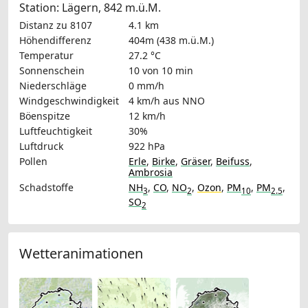
Station: Lägern, 842 m.ü.M.
Distanz zu 8107
4.1 km
Höhendifferenz
404m (438 m.ü.M.)
Temperatur
27.2 °C
Sonnenschein
10 von 10 min
Niederschläge
0 mm/h
Windgeschwindigkeit
4 km/h
aus NNO
Böenspitze
12 km/h
Luftfeuchtigkeit
30%
Luftdruck
922 hPa
Pollen
Erle
,
Birke
,
Gräser
,
Beifuss
,
Ambrosia
Schadstoffe
NH
,
CO
,
NO
,
Ozon
,
PM
,
PM
,
3
2
10
2.5
SO
2
Wetteranimationen