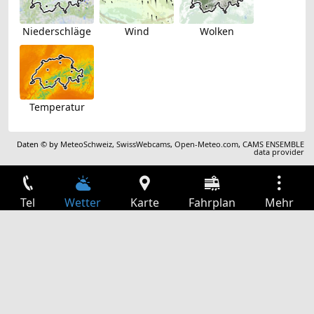
Niederschläge
Wind
Wolken
Temperatur
Daten © by
MeteoSchweiz
,
SwissWebcams
,
Open-Meteo.com
,
CAMS ENSEMBLE
data provider
Tel
Wetter
Karte
Fahrplan
Mehr
Anmelden
Dienste
Abfahrtstabelle