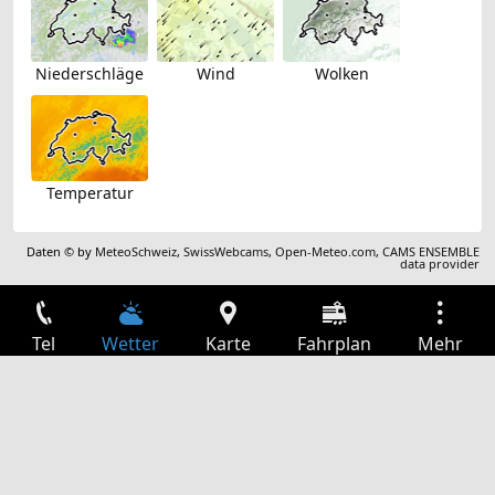
Niederschläge
Wind
Wolken
Temperatur
Daten © by
MeteoSchweiz
,
SwissWebcams
,
Open-Meteo.com
,
CAMS ENSEMBLE
data provider
Tel
Wetter
Karte
Fahrplan
Mehr
Anmelden
Dienste