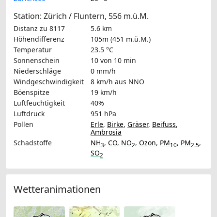
Station: Zürich / Fluntern, 556 m.ü.M.
Distanz zu 8117
5.6 km
Höhendifferenz
105m (451 m.ü.M.)
Temperatur
23.5 °C
Sonnenschein
10 von 10 min
Niederschläge
0 mm/h
Windgeschwindigkeit
8 km/h
aus NNO
Böenspitze
19 km/h
Luftfeuchtigkeit
40%
Luftdruck
951 hPa
Pollen
Erle
,
Birke
,
Gräser
,
Beifuss
,
Ambrosia
Schadstoffe
NH
,
CO
,
NO
,
Ozon
,
PM
,
PM
,
3
2
10
2.5
SO
2
Wetteranimationen