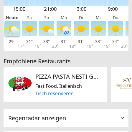
Heute
Sa
So
Mo
Di
Mi
Do
29°
31°
33°
31°
31°
33°
34°
3
17°
18°
20°
18°
19°
19°
20°
Empfohlene Restaurants
PIZZA PASTA NESTI GmbH
Fast Food, Italienisch
Tisch reservieren
Regenradar anzeigen