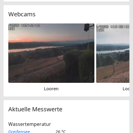
Webcams
Looren
Loor
Aktuelle Messwerte
Wassertemperatur
Greifensee
26 °C