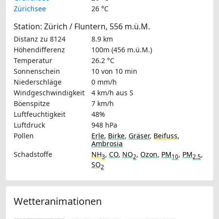
Zürichsee
26 °C
Station: Zürich / Fluntern, 556 m.ü.M.
Distanz zu 8124
8.9 km
Höhendifferenz
100m (456 m.ü.M.)
Temperatur
26.2 °C
Sonnenschein
10 von 10 min
Niederschläge
0 mm/h
Windgeschwindigkeit
4 km/h
aus S
Böenspitze
7 km/h
Luftfeuchtigkeit
48%
Luftdruck
948 hPa
Pollen
Erle
,
Birke
,
Gräser
,
Beifuss
,
Ambrosia
Schadstoffe
NH
,
CO
,
NO
,
Ozon
,
PM
,
PM
,
3
2
10
2.5
SO
2
Wetteranimationen