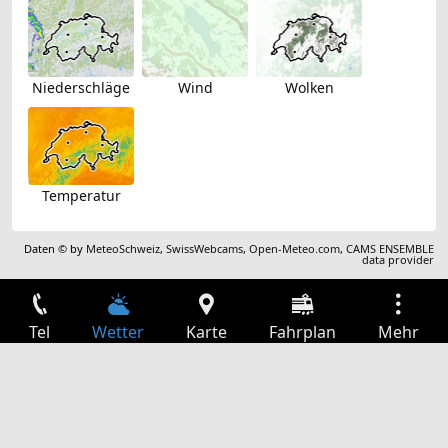
Niederschläge
Wind
Wolken
Temperatur
Daten © by
MeteoSchweiz
,
SwissWebcams
,
Open-Meteo.com
,
CAMS ENSEMBLE
data provider
Tel
Wetter
Karte
Fahrplan
Mehr
Anmelden
Dienste