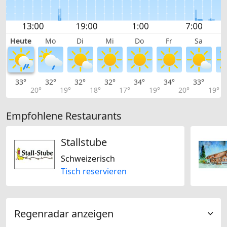
Heute
Mo
Di
Mi
Do
Fr
Sa
33°
32°
32°
32°
34°
34°
33°
3
20°
19°
18°
17°
19°
20°
19°
Empfohlene Restaurants
Stallstube
Schweizerisch
Tisch reservieren
Regenradar anzeigen